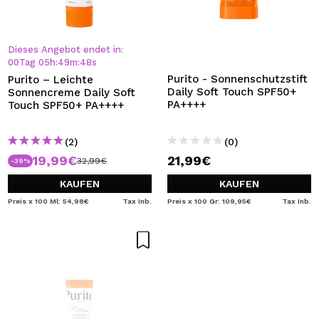
Dieses Angebot endet in:
00
Tag
05
h
:
49
m
:
48
s
Purito - Sonnenschutzstift
Purito – Leichte
Daily Soft Touch SPF50+
Sonnencreme Daily Soft
PA++++
Touch SPF50+ PA++++
(2)
(0)
19,99€
21,99€
32,99€
-39%
KAUFEN
KAUFEN
Preis x 100 Ml: 54,98€
Tax Inb.
Preis x 100 Gr: 109,95€
Tax Inb.