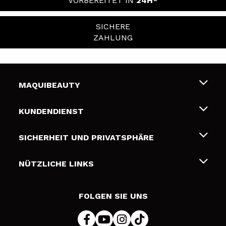
VORBEREITET IN
24H*
SICHERE
ZAHLUNG
MAQUIBEAUTY
Über uns
KUNDENDIENST
Beschäftigung
Liefer- und Versandkosten
SICHERHEIT UND PRIVATSPHÄRE
Geschenkkarten
Widerruf / Rücksendungen
Bedingungen und Datenschutz
NÜTZLICHE LINKS
Zahlung
Datenschutzrichtlinie
Kontakt
Cookies Policy
FOLGEN SIE UNS
Online Streitschlichtung (ODR)