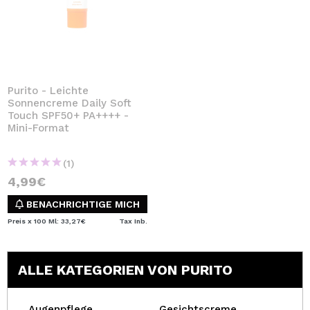
Purito - Leichte
Sonnencreme Daily Soft
Touch SPF50+ PA++++ -
Mini-Format
(1)
4,99€
BENACHRICHTIGE MICH
Preis x 100 Ml: 33,27€
Tax Inb.
ALLE KATEGORIEN VON PURITO
Augenpflege
Gesichtscreme