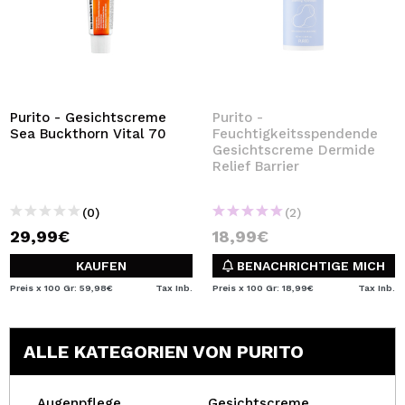
Purito - Gesichtscreme
Purito -
Sea Buckthorn Vital 70
Feuchtigkeitsspendende
Gesichtscreme Dermide
Relief Barrier
(0)
(2)
29,99€
18,99€
KAUFEN
BENACHRICHTIGE MICH
Preis x 100 Gr: 59,98€
Tax Inb.
Preis x 100 Gr: 18,99€
Tax Inb.
ALLE KATEGORIEN VON PURITO
Augenpflege
Gesichtscreme