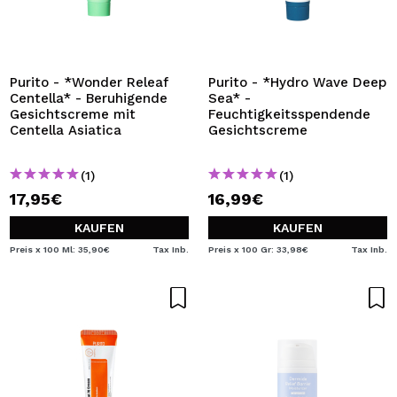
Purito - *Wonder Releaf
Purito - *Hydro Wave Deep
Centella* - Beruhigende
Sea* -
Gesichtscreme mit
Feuchtigkeitsspendende
Centella Asiatica
Gesichtscreme
(1)
(1)
17,95€
16,99€
KAUFEN
KAUFEN
Preis x 100 Ml: 35,90€
Tax Inb.
Preis x 100 Gr: 33,98€
Tax Inb.