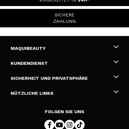
SICHERE
ZAHLUNG
MAQUIBEAUTY
Über uns
KUNDENDIENST
Beschäftigung
Liefer- und Versandkosten
SICHERHEIT UND PRIVATSPHÄRE
Geschenkkarten
Widerruf / Rücksendungen
Bedingungen und Datenschutz
NÜTZLICHE LINKS
Zahlung
Datenschutzrichtlinie
Kontakt
Cookies Policy
FOLGEN SIE UNS
Online Streitschlichtung (ODR)