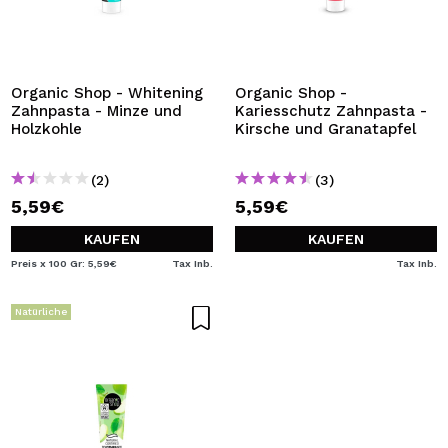
Organic Shop - Whitening
Organic Shop -
Zahnpasta - Minze und
Kariesschutz Zahnpasta -
Holzkohle
Kirsche und Granatapfel
(2)
(3)
5,59€
5,59€
KAUFEN
KAUFEN
Preis x 100 Gr: 5,59€
Tax Inb.
Tax Inb.
Natürliche