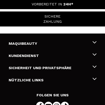
VORBEREITET IN
24H*
SICHERE
ZAHLUNG
MAQUIBEAUTY
Über uns
KUNDENDIENST
Beschäftigung
Liefer- und Versandkosten
SICHERHEIT UND PRIVATSPHÄRE
Geschenkkarten
Widerruf / Rücksendungen
Bedingungen und Datenschutz
NÜTZLICHE LINKS
Zahlung
Datenschutzrichtlinie
Kontakt
Cookies Policy
FOLGEN SIE UNS
Online Streitschlichtung (ODR)