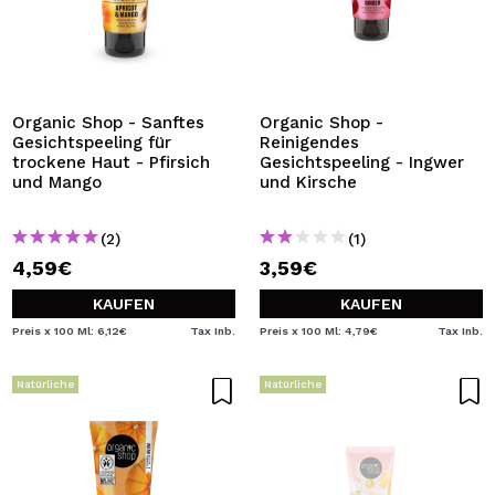
Organic Shop - Sanftes
Organic Shop -
Gesichtspeeling für
Reinigendes
trockene Haut - Pfirsich
Gesichtspeeling - Ingwer
und Mango
und Kirsche
(2)
(1)
4,59€
3,59€
KAUFEN
KAUFEN
Preis x 100 Ml: 6,12€
Tax Inb.
Preis x 100 Ml: 4,79€
Tax Inb.
Natürliche
Natürliche