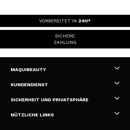
VORBEREITET IN
24H*
SICHERE
ZAHLUNG
MAQUIBEAUTY
Über uns
KUNDENDIENST
Beschäftigung
Liefer- und Versandkosten
SICHERHEIT UND PRIVATSPHÄRE
Geschenkkarten
Widerruf / Rücksendungen
Bedingungen und Datenschutz
NÜTZLICHE LINKS
Zahlung
Datenschutzrichtlinie
Kontakt
Cookies Policy