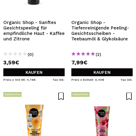
ICH MÖCHTE MICH
REGISTRIEREN
Durch die Erstellung eines Kontos bei Maquillalia.de
Organic Shop - Sanftes
Organic Shop -
können Sie Ihre Einkäufe schnell tätigen, den Status Ihrer
Gesichtspeeling für
Tiefenreinigende Peeling-
Bestellungen überprüfen und Ihre bisherigen Vorgänge
empfindliche Haut - Kaffee
Gesichtsscheiben -
einsehen.
und Zitrone
Teebaumöl & Glykolsäure
(0)
(2)
BENUTZERKONTO ERSTELLEN
3,59€
7,99€
KAUFEN
KAUFEN
Preis x 100 Ml: 4,79€
Tax Inb.
Preis x Einheit: 0,40€
Tax Inb.
Natürliche
Natürliche