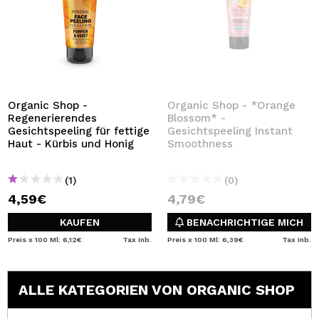
Organic Shop -
Organic Shop - *Orange
Regenerierendes
Blossom* -
Gesichtspeeling für fettige
Gesichtspeeling Instant
Haut - Kürbis und Honig
Smoothness
(1)
(0)
4,59€
4,79€
KAUFEN
BENACHRICHTIGE MICH
Preis x 100 Ml: 6,12€
Tax Inb.
Preis x 100 Ml: 6,39€
Tax Inb.
ALLE KATEGORIEN VON ORGANIC SHOP