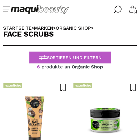
╳
╳
WÄHLE DEINE SPRACHE
STARTSEITE
MARKEN
ORGANIC SHOP
>
>
>
FACE SCRUBS
Ich bin bereits #maquilover, ich habe ein Konto
WILLKOMMEN!
ALEMAN
ESPAÑOL
SORTIEREN UND FILTERN
ENGLISH
FRANCES
6
produkte an
Organic Shop
ITALIANO
PORTUGUESE
Passwort vergessen?
Natürliche
Natürliche
Ich habe hier kein Konto