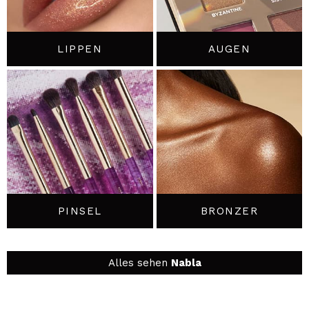
ICH MÖCHTE MICH
REGISTRIEREN
LIPPEN
AUGEN
Durch die Erstellung eines Kontos bei Maquillalia.de
können Sie Ihre Einkäufe schnell tätigen, den Status Ihrer
Bestellungen überprüfen und Ihre bisherigen Vorgänge
einsehen.
BENUTZERKONTO ERSTELLEN
PINSEL
BRONZER
Alles sehen
Nabla