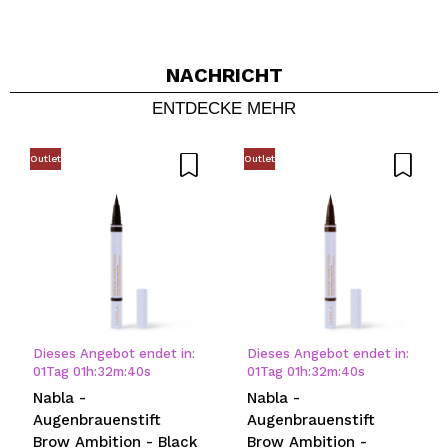
NACHRICHT
ENTDECKE MEHR
Outlet
Outlet
Dieses Angebot endet in:
Dieses Angebot endet in:
01
Tag
01
h
:
32
m
:
40
s
01
Tag
01
h
:
32
m
:
40
s
Nabla -
Nabla -
Augenbrauenstift
Augenbrauenstift
Brow Ambition - Black
Brow Ambition -