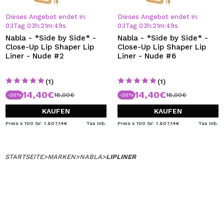
Dieses Angebot endet in:
Dieses Angebot endet in:
03
Tag
03
h
:
21
m
:
49
s
03
Tag
03
h
:
21
m
:
49
s
Nabla - *Side by Side* -
Nabla - *Side by Side* -
Close-Up Lip Shaper Lip
Close-Up Lip Shaper Lip
Liner - Nude #2
Liner - Nude #6
(1)
(1)
14,40€
14,40€
18,00€
18,00€
-20%
-20%
KAUFEN
KAUFEN
Preis x 100 Gr: 1.607,14€
Tax Inb.
Preis x 100 Gr: 1.607,14€
Tax Inb.
STARTSEITE
>
MARKEN
>
NABLA
>
LIPLINER