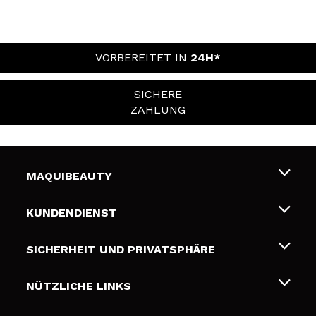
VORBEREITET IN
24H*
SICHERE
ZAHLUNG
MAQUIBEAUTY
Über uns
KUNDENDIENST
Beschäftigung
Liefer- und Versandkosten
SICHERHEIT UND PRIVATSPHÄRE
Geschenkkarten
Widerruf / Rücksendungen
Bedingungen und Datenschutz
NÜTZLICHE LINKS
Zahlung
Datenschutzrichtlinie
Kontakt