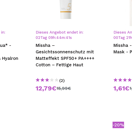
in:
Dieses Angebot endet in:
Dieses An
02
Tag
09
h
:
44
m
:
40
s
00
Tag
21
ua* -
Missha –
Missha -
Gesichtssonnenschutz mit
Mask - 
a Hyalron
Matteffekt SPF50+ PA++++
Cotton – Fettige Haut
(2)
12,79€
1,61€
15,99€
-20%