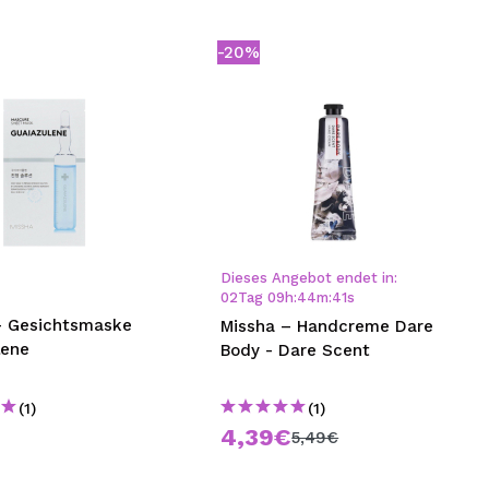
-20%
Dieses Angebot endet in:
02
Tag
09
h
:
44
m
:
40
s
– Gesichtsmaske
Missha – Handcreme Dare
lene
Body - Dare Scent
(1)
(1)
€
4,39€
5,49€