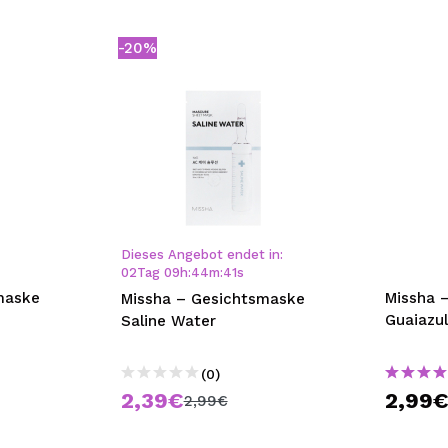
-20%
Dieses Angebot endet in:
02
Tag
09
h
:
44
m
:
40
s
maske
Missha 
Missha – Gesichtsmaske
Guaiazu
Saline Water
(0)
2,39€
2,99
2,99€