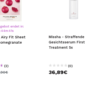
gebot endet in:
h
:
44
m
:
40
s
Missha - Straffende
 Airy Fit Sheet
Gesichtsserum First
Pomegranate
Treatment 5x
(2)
(0)
36,89€
1,90€