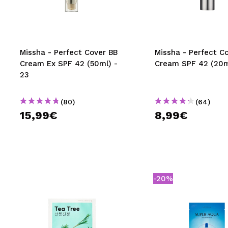
MAQUIFARMA
KOREA ZONE
TRAVEL SIZE
Missha - Perfect Cover BB
Missha - Perfect C
Cream Ex SPF 42 (50ml) -
Cream SPF 42 (20ml
NATURE
23
(80)
(64)
SPECIALS
15,99€
8,99€
OUTLET
SIE SIND ZURÜCKGEKEHRT!
BALD VERFÜGBAR
-20%
BLOG