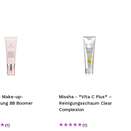
– Make-up-
Missha - *Vita C Plus* –
rung BB Boomer
Reinigungsschaum Clear
Complexion
(1)
(1)