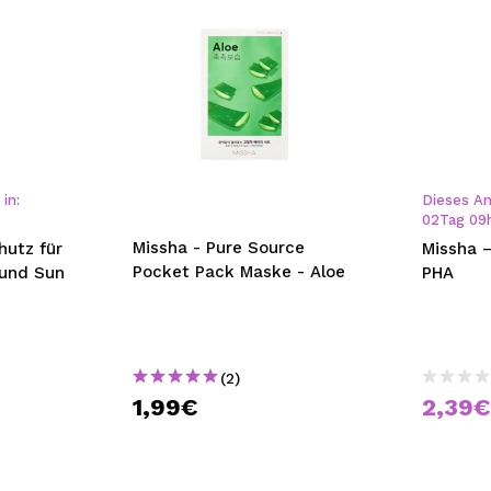
in:
Dieses An
02
Tag
09
Missha - Pure Source
hutz für
Missha 
Pocket Pack Maske - Aloe
ound Sun
PHA
(2)
1,99€
2,39