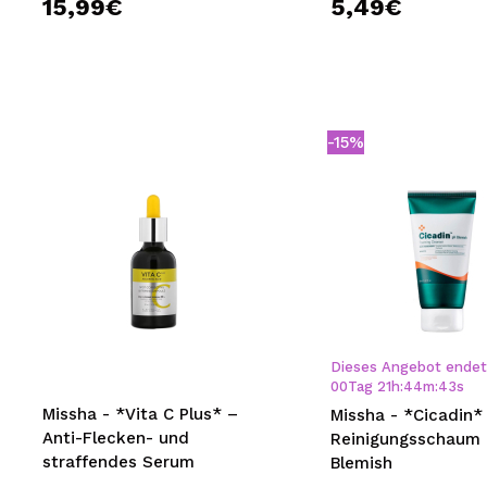
15,99€
5,49€
-15%
Dieses Angebot endet 
00
Tag
21
h
:
44
m
:
43
s
Missha - *Vita C Plus* –
Missha - *Cicadin*
Anti-Flecken- und
Reinigungsschaum
straffendes Serum
Blemish