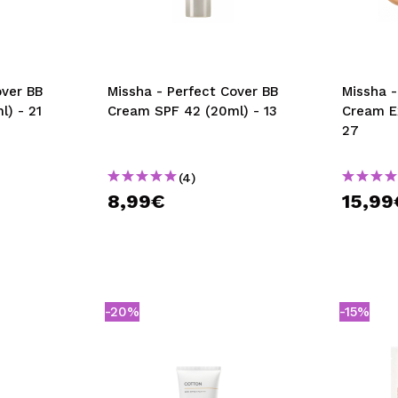
bisherigen Vorgänge ei
BE
over BB
Missha - Perfect Cover BB
Missha -
) - 21
Cream SPF 42 (20ml) - 13
Cream E
27
(4)
8,99€
15,99
-20%
-15%