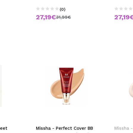
(0)
27,19€
27,19
31,99€
heet
Missha - Perfect Cover BB
Missha -