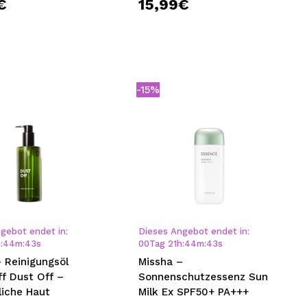
€
15,99€
-15%
gebot endet in:
Dieses Angebot endet in:
h
:
44
m
:
43
s
00
Tag
21
h
:
44
m
:
43
s
 Reinigungsöl
Missha –
f Dust Off –
Sonnenschutzessenz Sun
liche Haut
Milk Ex SPF50+ PA+++