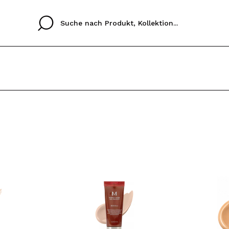
Cristina
Antonia
Ines
Ich habe hier kein K
SPRACHE
ez que
Buena experiencia
Muy bien
Spedizi
ICH M
ALEMAN
ESPAÑOL
eriencia
imballa
ajería.
elegan
REGIS
colori sc
Durch die Erstellung e
Einkäufe schnell tätig