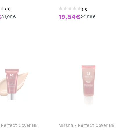
(0)
(0)
€
19,54€
31,99€
22,99€
 Perfect Cover BB
Missha - Perfect Cover BB