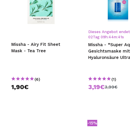
Dieses Angebot endet 
02
Tag
09
h
:
44
m
:
40
s
Missha - Airy Fit Sheet
Missha - *Super Aq
Mask - Tea Tree
Gesichtsmaske mit
Hyaluronsäure Ultr
(6)
(1)
1,90€
3,19€
3,99€
-15%