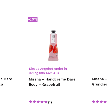
-20%
Dieses Angebot endet in:
02
Tag
09
h
:
44
m
:
43
s
e Dare
Missha 
Missha – Handcreme Dare
ca
Grundie
Body – Grapefruit
(1)