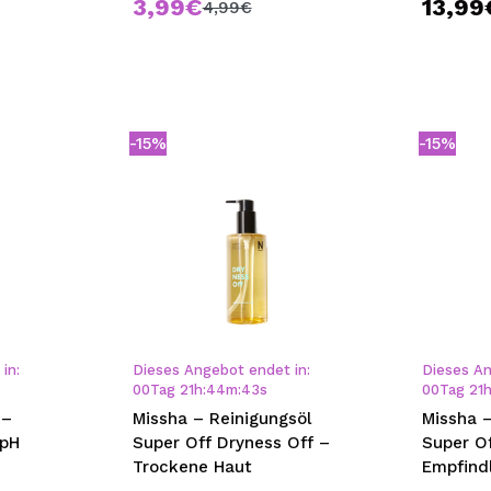
3,99€
13,99
4,99€
-15%
-15%
in:
Dieses Angebot endet in:
Dieses An
00
Tag
21
h
:
44
m
:
43
s
00
Tag
21
 –
Missha – Reinigungsöl
Missha –
 pH
Super Off Dryness Off –
Super Of
Trockene Haut
Empfind