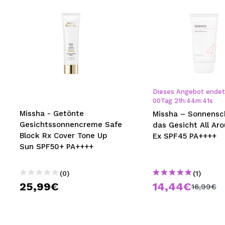
Dieses Angebot endet 
00
Tag
21
h
:
44
m
:
40
s
Missha - Getönte
Missha – Sonnensc
Gesichtssonnencreme Safe
das Gesicht All Ar
Block Rx Cover Tone Up
Ex SPF45 PA++++
Sun SPF50+ PA++++
(0)
(1)
25,99€
14,44€
16,99€