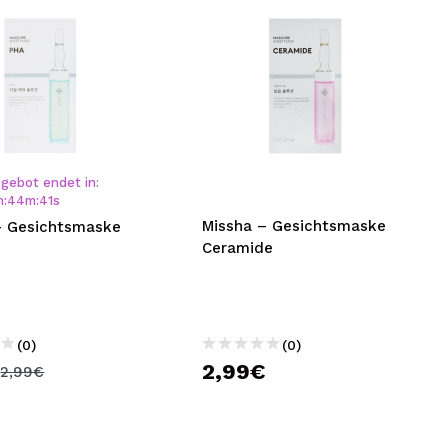
gebot endet in:
h
:
44
m
:
40
s
Missha – Gesichtsmaske
– Gesichtsmaske
Ceramide
(0)
(0)
€
2,99€
2,99€