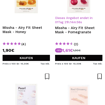
Dieses Angebot endet in:
01
Tag
21
h
:
14
m
:
55
s
Missha - Airy Fit Sheet
Missha - Airy Fit Sheet
Mask - Honey
Mask - Pomegranate
(4)
(2)
1,90€
1,61€
1,90€
-15%
KAUFEN
KAUFEN
Preis x 100 Gr: 10,00€
Tax Inb.
Preis x 100 Gr: 10,00€
Tax Inb.