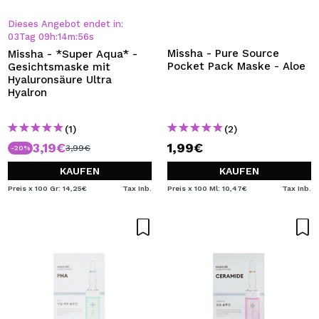
Dieses Angebot endet in:
03
Tag
09
h
:
14
m
:
55
s
Missha - Pure Source
Missha - *Super Aqua* -
Pocket Pack Maske - Aloe
Gesichtsmaske mit
Hyaluronsäure Ultra
Hyalron
(1)
(2)
3,19€
1,99€
3,99€
-20%
KAUFEN
KAUFEN
Preis x 100 Gr: 14,25€
Tax Inb.
Preis x 100 Ml: 10,47€
Tax Inb.