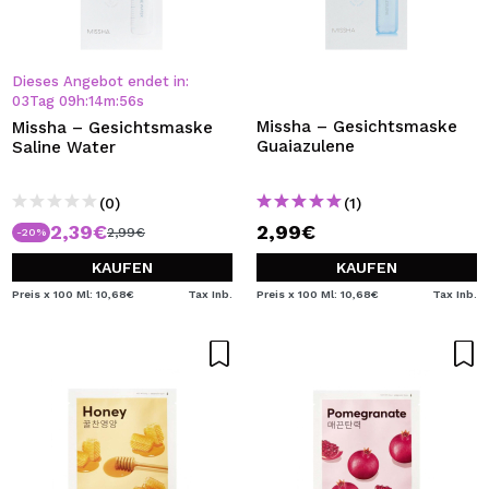
Dieses Angebot endet in:
03
Tag
09
h
:
14
m
:
55
s
Missha – Gesichtsmaske
Missha – Gesichtsmaske
Guaiazulene
Saline Water
(0)
(1)
2,39€
2,99€
2,99€
-20%
KAUFEN
KAUFEN
Preis x 100 Ml: 10,68€
Tax Inb.
Preis x 100 Ml: 10,68€
Tax Inb.