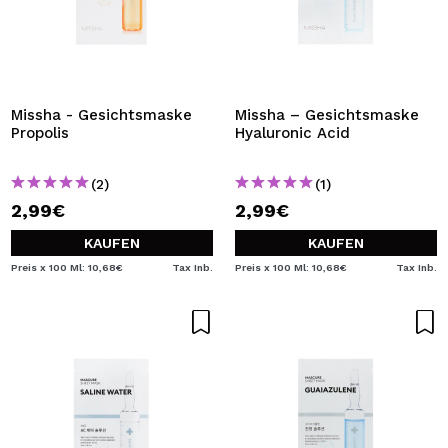
Missha - Gesichtsmaske
Missha – Gesichtsmaske
Propolis
Hyaluronic Acid
(2)
(1)
2,99€
2,99€
KAUFEN
KAUFEN
Preis x 100 Ml: 10,68€
Tax Inb.
Preis x 100 Ml: 10,68€
Tax Inb.