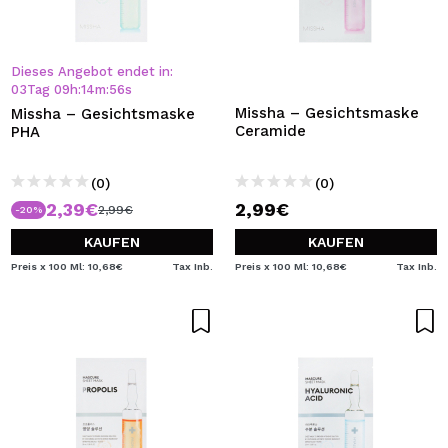
Dieses Angebot endet in:
03
Tag
09
h
:
14
m
:
55
s
Missha – Gesichtsmaske
Missha – Gesichtsmaske
Ceramide
PHA
(0)
(0)
2,39€
2,99€
2,99€
-20%
KAUFEN
KAUFEN
Preis x 100 Ml: 10,68€
Tax Inb.
Preis x 100 Ml: 10,68€
Tax Inb.