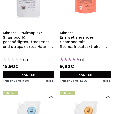
Mimare - *Mimaplex* -
Mimare -
Shampoo für
Energetisierendes
geschädigtes, trockenes
Shampoo mit
und strapaziertes Haar -
Rosmarinblattextrakt -
480 ml
200ml
(0)
(1)
15,90€
9,90€
KAUFEN
KAUFEN
Preis x 100 Ml: 3,31€
Tax Inb.
Preis x 100 Ml: 4,95€
Tax Inb.
Natürliche
Natürliche