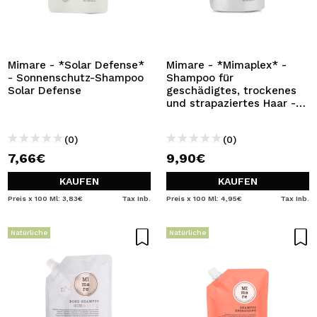
Mimare - *Solar Defense*
Mimare - *Mimaplex* -
- Sonnenschutz-Shampoo
Shampoo für
Solar Defense
geschädigtes, trockenes
und strapaziertes Haar -
200 ml
(0)
(0)
7,66€
9,90€
KAUFEN
KAUFEN
Preis x 100 Ml: 3,83€
Tax Inb.
Preis x 100 Ml: 4,95€
Tax Inb.
Natürliche
Natürliche