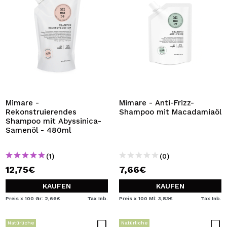
Mimare -
Mimare - Anti-Frizz-
Rekonstruierendes
Shampoo mit Macadamiaöl
Shampoo mit Abyssinica-
Samenöl - 480ml
(1)
(0)
12,75€
7,66€
KAUFEN
KAUFEN
Preis x 100 Gr: 2,66€
Tax Inb.
Preis x 100 Ml: 3,83€
Tax Inb.
Natürliche
Natürliche