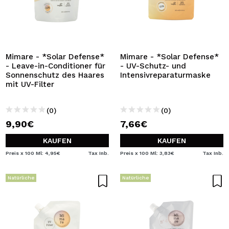
Mimare - *Solar Defense*
Mimare - *Solar Defense*
- Leave-in-Conditioner für
- UV-Schutz- und
Sonnenschutz des Haares
Intensivreparaturmaske
mit UV-Filter
(0)
(0)
9,90€
7,66€
KAUFEN
KAUFEN
Preis x 100 Ml: 4,95€
Tax Inb.
Preis x 100 Ml: 3,83€
Tax Inb.
Natürliche
Natürliche