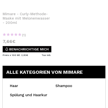
Mimare - Curly-Methode-
Maske mit Melonenwasser
- 200ml
(1)
7,66€
BENACHRICHTIGE MICH
Preis x 100 Ml: 3,83€
Tax Inb.
ALLE KATEGORIEN VON MIMARE
Haar
Shampoo
Spülung und Haarkur