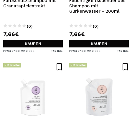
Farbschutzshampoo mit
Feuchtigkeitsspendendes
Granatapfelextrakt
Shampoo mit
Gurkenwasser - 200ml
(0)
(0)
7,66€
7,66€
KAUFEN
KAUFEN
Preis x 100 Ml: 3,83€
Tax Inb.
Preis x 100 Ml: 3,83€
Tax Inb.
Natürliche
Natürliche