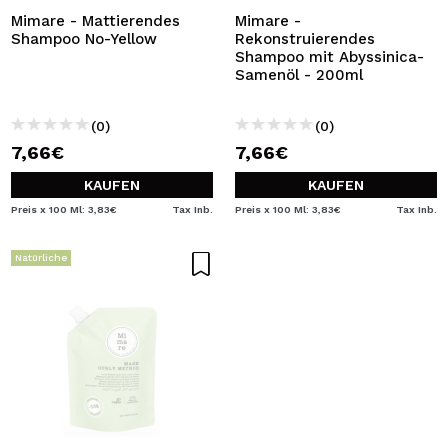
Mimare - Mattierendes
Mimare -
Shampoo No-Yellow
Rekonstruierendes
Shampoo mit Abyssinica-
Samenöl - 200ml
(0)
(0)
7,66€
7,66€
KAUFEN
KAUFEN
Preis x 100 Ml: 3,83€
Tax Inb.
Preis x 100 Ml: 3,83€
Tax Inb.
Natürliche