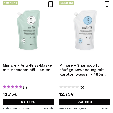
Natürliche
Natürliche
Mimare - Anti-Frizz-Maske
Mimare - Shampoo für
mit Macadamiaöl - 480ml
häufige Anwendung mit
Karottenwasser - 480ml
(1)
(0)
12,75€
12,75€
KAUFEN
KAUFEN
Preis x 100 Gr: 2,66€
Tax Inb.
Preis x 100 Gr: 2,66€
Tax Inb.