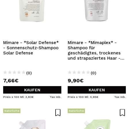
Mimare - *Solar Defense*
Mimare - *Mimaplex* -
- Sonnenschutz-Shampoo
Shampoo für
Solar Defense
geschädigtes, trockenes
und strapaziertes Haar -
200 ml
(0)
(0)
7,66€
9,90€
KAUFEN
KAUFEN
Preis x 100 Ml: 3,83€
Tax Inb.
Preis x 100 Ml: 4,95€
Tax Inb.
Natürliche
Natürliche