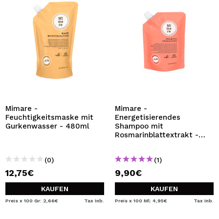
Mimare -
Mimare -
Feuchtigkeitsmaske mit
Energetisierendes
Gurkenwasser - 480ml
Shampoo mit
Rosmarinblattextrakt -
200ml
(0)
(1)
12,75€
9,90€
KAUFEN
KAUFEN
Preis x 100 Gr: 2,66€
Tax Inb.
Preis x 100 Ml: 4,95€
Tax Inb.