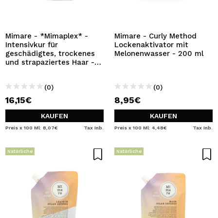
Mimare - *Mimaplex* -
Mimare - Curly Method
Intensivkur für
Lockenaktivator mit
geschädigtes, trockenes
Melonenwasser - 200 ml
und strapaziertes Haar -
200 ml
(0)
(0)
16,15€
8,95€
KAUFEN
KAUFEN
Preis x 100 Ml: 8,07€
Tax Inb.
Preis x 100 Ml: 4,48€
Tax Inb.
Natürliche
Natürliche