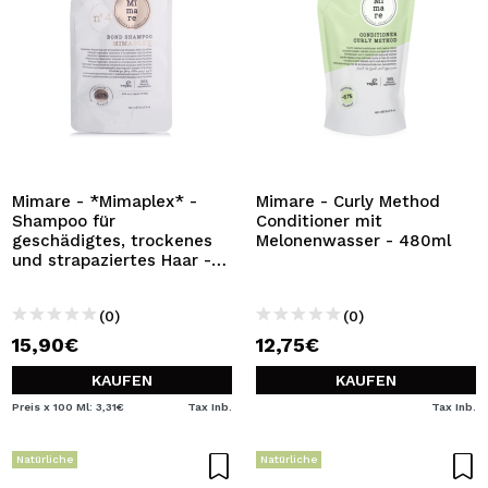
Mimare - *Mimaplex* -
Mimare - Curly Method
Shampoo für
Conditioner mit
geschädigtes, trockenes
Melonenwasser - 480ml
und strapaziertes Haar -
480 ml
(0)
(0)
15,90€
12,75€
KAUFEN
KAUFEN
Preis x 100 Ml: 3,31€
Tax Inb.
Tax Inb.
Natürliche
Natürliche