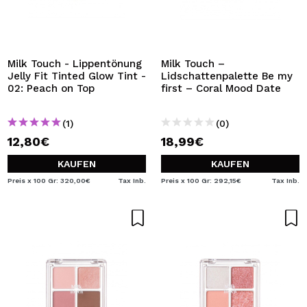
Milk Touch - Lippentönung
Milk Touch –
Jelly Fit Tinted Glow Tint -
Lidschattenpalette Be my
02: Peach on Top
first – Coral Mood Date
(1)
(0)
12,80€
18,99€
KAUFEN
KAUFEN
Preis x 100 Gr: 320,00€
Tax Inb.
Preis x 100 Gr: 292,15€
Tax Inb.