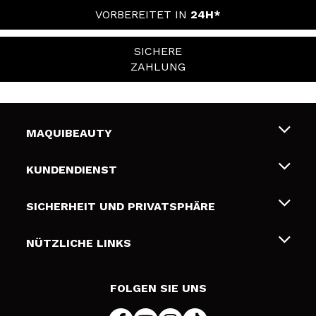
VORBEREITET IN
24H*
SICHERE
ZAHLUNG
MAQUIBEAUTY
Über uns
KUNDENDIENST
Beschäftigung
Liefer- und Versandkosten
SICHERHEIT UND PRIVATSPHÄRE
Geschenkkarten
Widerruf / Rücksendungen
Bedingungen und Datenschutz
NÜTZLICHE LINKS
Zahlung
Datenschutzrichtlinie
Kontakt
Cookies Policy
FOLGEN SIE UNS
Online Streitschlichtung (ODR)