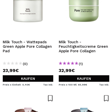
Milk Touch - Wattepads
Milk Touch -
Green Apple Pore Collagen
Feuchtigkeitscreme Green
Pad
Apple Pore Collagen
(0)
(1)
23,99€
32,99€
KAUFEN
KAUFEN
Preis x Einheit: 0,40€
Tax Inb.
Preis x 100 Ml: 65,98€
Tax Inb.