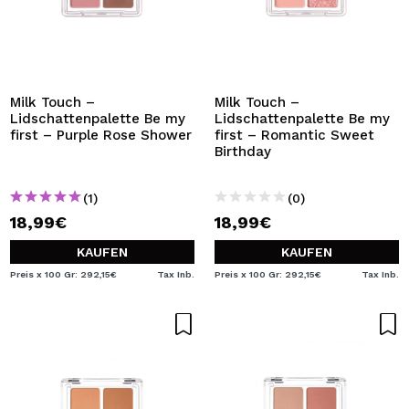
Milk Touch –
Milk Touch –
Lidschattenpalette Be my
Lidschattenpalette Be my
first – Purple Rose Shower
first – Romantic Sweet
Birthday
(1)
(0)
18,99€
18,99€
KAUFEN
KAUFEN
Preis x 100 Gr: 292,15€
Tax Inb.
Preis x 100 Gr: 292,15€
Tax Inb.