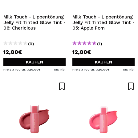
ICH MÖCHTE MICH
REGISTRIEREN
Milk Touch - Lippentönung
Milk Touch - Lippentönung
Jelly Fit Tinted Glow Tint -
Jelly Fit Tinted Glow Tint -
Durch die Erstellung eines Kontos bei Maquillalia.de
06: Chericious
05: Apple Pom
können Sie Ihre Einkäufe schnell tätigen, den Status Ihrer
Bestellungen überprüfen und Ihre bisherigen Vorgänge
einsehen.
(0)
(1)
12,80€
12,80€
BENUTZERKONTO ERSTELLEN
KAUFEN
KAUFEN
Preis x 100 Gr: 320,00€
Tax Inb.
Preis x 100 Gr: 320,00€
Tax Inb.