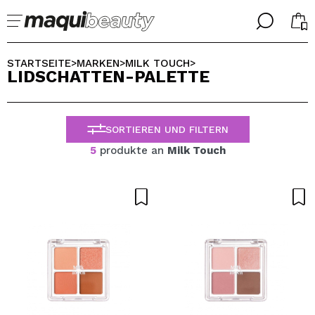
╳
╳
WÄHLE DEINE SPRACHE
STARTSEITE
MARKEN
MILK TOUCH
>
>
>
LIDSCHATTEN-PALETTE
Ich bin bereits #maquilover, ich habe ein Konto
WILLKOMMEN!
ALEMAN
ESPAÑOL
SORTIEREN UND FILTERN
ENGLISH
FRANCES
5
produkte an
Milk Touch
ITALIANO
PORTUGUESE
Passwort vergessen?
Ich habe hier kein Konto