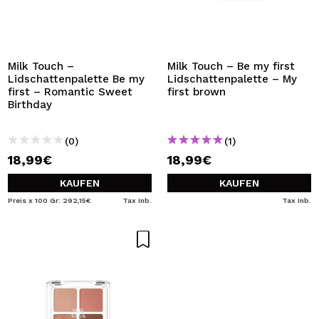
Milk Touch –
Milk Touch – Be my first
Lidschattenpalette Be my
Lidschattenpalette – My
first – Romantic Sweet
first brown
Birthday
(0)
(1)
18,99€
18,99€
KAUFEN
KAUFEN
Preis x 100 Gr: 292,15€
Tax Inb.
Tax Inb.