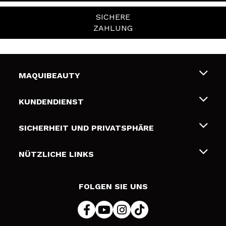
SICHERE
ZAHLUNG
MAQUIBEAUTY
Über uns
KUNDENDIENST
Beschäftigung
Liefer- und Versandkosten
SICHERHEIT UND PRIVATSPHÄRE
Geschenkkarten
Widerruf / Rücksendungen
Bedingungen und Datenschutz
NÜTZLICHE LINKS
Zahlung
Datenschutzrichtlinie
Kontakt
Cookies Policy
FOLGEN SIE UNS
Online Streitschlichtung (ODR)