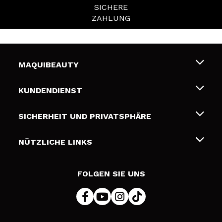
SICHERE
ZAHLUNG
MAQUIBEAUTY
Über uns
KUNDENDIENST
Beschäftigung
Liefer- und Versandkosten
SICHERHEIT UND PRIVATSPHÄRE
Geschenkkarten
Widerruf / Rücksendungen
Bedingungen und Datenschutz
NÜTZLICHE LINKS
Zahlung
Datenschutzrichtlinie
Kontakt
Cookies Policy
FOLGEN SIE UNS
Online Streitschlichtung (ODR)