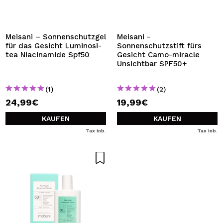
ICH MÖCHTE MICH
REGISTRIEREN
Durch die Erstellung eines Kontos bei Maquillalia.de
Meisani – Sonnenschutzgel
Meisani -
können Sie Ihre Einkäufe schnell tätigen, den Status Ihrer
für das Gesicht Luminosi-
Sonnenschutzstift fürs
Bestellungen überprüfen und Ihre bisherigen Vorgänge
tea Niacinamide Spf50
Gesicht Camo-miracle
einsehen.
Unsichtbar SPF50+
(1)
(2)
BENUTZERKONTO ERSTELLEN
24,99€
19,99€
KAUFEN
KAUFEN
Tax Inb.
Tax Inb.