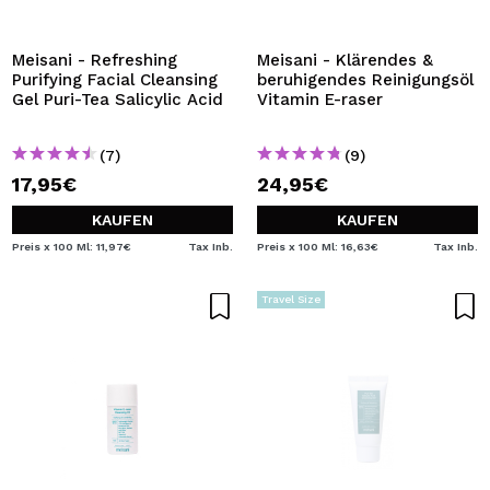
ICH MÖCHTE MICH
REGISTRIEREN
Meisani - Refreshing
Meisani - Klärendes &
Purifying Facial Cleansing
beruhigendes Reinigungsöl
Durch die Erstellung eines Kontos bei Maquillalia.de
Gel Puri-Tea Salicylic Acid
Vitamin E-raser
können Sie Ihre Einkäufe schnell tätigen, den Status Ihrer
Bestellungen überprüfen und Ihre bisherigen Vorgänge
einsehen.
(7)
(9)
17,95€
24,95€
BENUTZERKONTO ERSTELLEN
KAUFEN
KAUFEN
Preis x 100 Ml: 11,97€
Tax Inb.
Preis x 100 Ml: 16,63€
Tax Inb.
Travel Size