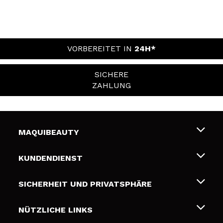
VORBEREITET IN
24H*
SICHERE
ZAHLUNG
MAQUIBEAUTY
Über uns
KUNDENDIENST
Beschäftigung
Liefer- und Versandkosten
SICHERHEIT UND PRIVATSPHÄRE
Geschenkkarten
Widerruf / Rücksendungen
Bedingungen und Datenschutz
NÜTZLICHE LINKS
Zahlung
Datenschutzrichtlinie