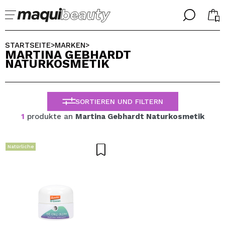
╳
╳
WÄHLE DEINE SPRACHE
STARTSEITE
MARKEN
>
>
MARTINA GEBHARDT
Ich bin bereits #maquilover, ich habe ein Konto
NATURKOSMETIK
WILLKOMMEN!
ALEMAN
ESPAÑOL
ENGLISH
SORTIEREN UND FILTERN
FRANCES
ITALIANO
1
produkte an
Martina Gebhardt Naturkosmetik
PORTUGUESE
Passwort vergessen?
Natürliche
Ich habe hier kein Konto