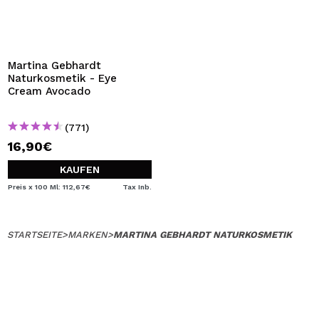
ICH MÖCHTE MICH
REGISTRIEREN
Durch die Erstellung eines Kontos bei Maquillalia.de
können Sie Ihre Einkäufe schnell tätigen, den Status Ihrer
Martina Gebhardt
Bestellungen überprüfen und Ihre bisherigen Vorgänge
Naturkosmetik - Eye
einsehen.
Cream Avocado
(771)
BENUTZERKONTO ERSTELLEN
16,90€
KAUFEN
Preis x 100 Ml: 112,67€
Tax Inb.
STARTSEITE
>
MARKEN
>
MARTINA GEBHARDT NATURKOSMETIK