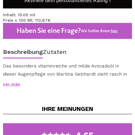
Aktiviere dein personalisiertes Rating ›
Inhalt: 15.00 ml
Preis x 100 Ml: 112,67€
Haben Sie eine Frage?
Wir helfen Ihnen
hier
Beschreibung
Zutaten
Das besonders vitaminreiche und milde Avocadoöl in
dieser Augenpflege von Martina Gebhardt zieht rasch in
die Haut ein, glättet und elastiziert diese empfindliche
ver más
Hautpartie und beugt frühzeitiger Faltenbildung vor.
Tun Sie sich was Gutes- mit den ergänzenden
Pflegeprodukten von Martina Gebhardt!
IHRE
MEINUNGEN