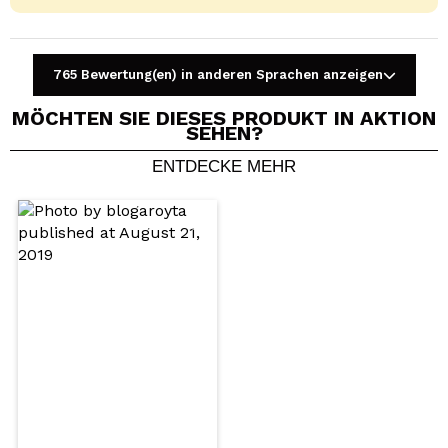
765 Bewertung(en) in anderen Sprachen anzeigen
MÖCHTEN SIE DIESES PRODUKT IN AKTION
SEHEN?
ENTDECKE MEHR
Ein Video oder Foto teilen
Dein Video könnte das erste sein. Stell es dir vor...
Würden Sie diesen Kauf empfehlen?
Ja
Nein
5/5
SENDEN