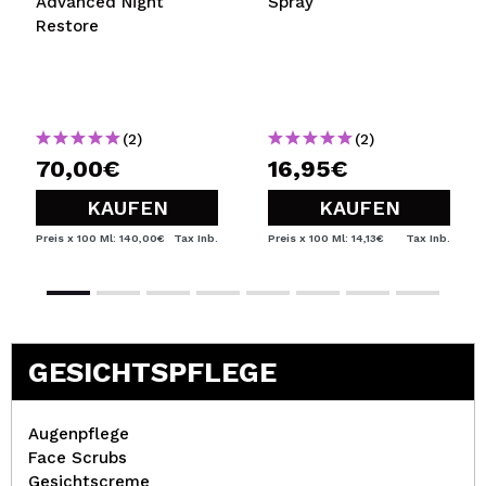
Advanced Night
Spray
Restore
(2)
(2)
70,00€
16,95€
KAUFEN
KAUFEN
Preis x 100 Ml: 140,00€
Tax Inb.
Preis x 100 Ml: 14,13€
Tax Inb.
GESICHTSPFLEGE
Augenpflege
Face Scrubs
Gesichtscreme