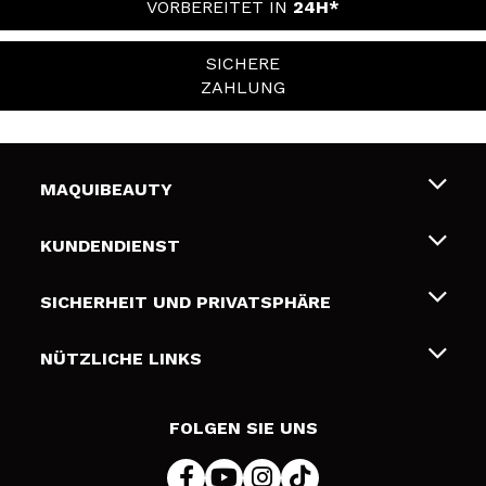
VORBEREITET IN
24H*
SICHERE
ZAHLUNG
MAQUIBEAUTY
Über uns
KUNDENDIENST
Beschäftigung
Liefer- und Versandkosten
SICHERHEIT UND PRIVATSPHÄRE
Geschenkkarten
Widerruf / Rücksendungen
Bedingungen und Datenschutz
NÜTZLICHE LINKS
Zahlung
Datenschutzrichtlinie
Kontakt
Cookies Policy
FOLGEN SIE UNS
Online Streitschlichtung (ODR)