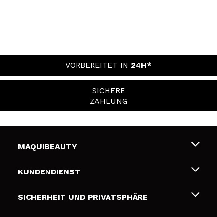
VORBEREITET IN
24H*
SICHERE
ZAHLUNG
MAQUIBEAUTY
Über uns
KUNDENDIENST
Beschäftigung
Liefer- und Versandkosten
SICHERHEIT UND PRIVATSPHÄRE
Geschenkkarten
Widerruf / Rücksendungen