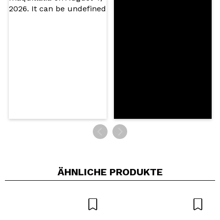
Ein Video oder Foto teilen
Dein Video könnte das erste sein. Stell es dir vor...
Würden Sie diesen Kauf empfehlen?
Ja
Nein
5/5
SENDEN
ÄHNLICHE PRODUKTE