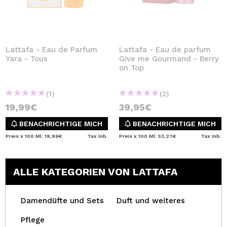
Lattafa - Eau de Parfum
Lattafa - Eau de parfum
Yara - Tous
Give me Gourmand - Berry
on Top
(1)
(2)
19,99€
39,95€
BENACHRICHTIGE MICH
BENACHRICHTIGE MICH
Preis x 100 Ml: 19,99€
Tax Inb.
Preis x 100 Ml: 53,27€
Tax Inb.
ALLE KATEGORIEN VON LATTAFA
Damendüfte und Sets
Duft und weiteres
Pflege