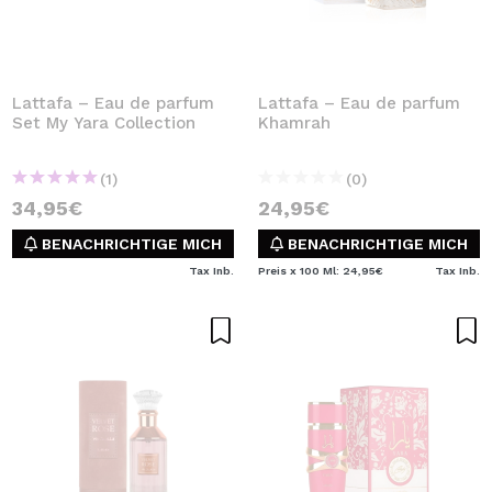
Lattafa – Eau de parfum
Lattafa – Eau de parfum
Set My Yara Collection
Khamrah
(1)
(0)
34,95€
24,95€
BENACHRICHTIGE MICH
BENACHRICHTIGE MICH
Tax Inb.
Preis x 100 Ml: 24,95€
Tax Inb.