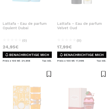
Lattafa - Eau de parfum
Lattafa – Eau de parfum
Opulent Dubai
Velvet Oud
(0)
(0)
24,95€
17,99€
BENACHRICHTIGE MICH
BENACHRICHTIGE MICH
Preis x 100 Ml: 24,95€
Tax Inb.
Preis x 100 Ml: 17,99€
Tax Inb.