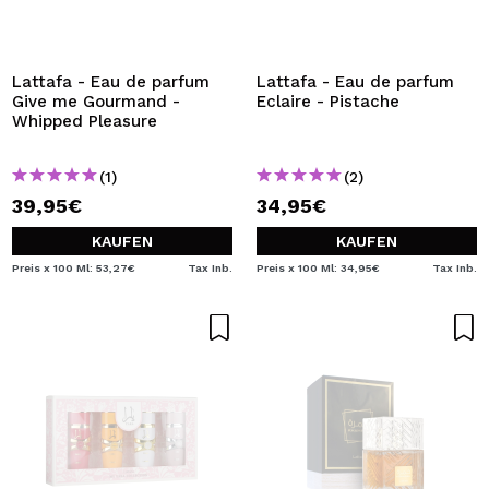
Lattafa - Eau de parfum
Lattafa - Eau de parfum
Give me Gourmand -
Eclaire - Pistache
Whipped Pleasure
(1)
(2)
39,95€
34,95€
KAUFEN
KAUFEN
Preis x 100 Ml: 53,27€
Tax Inb.
Preis x 100 Ml: 34,95€
Tax Inb.