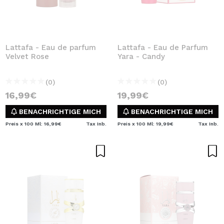
Lattafa - Eau de parfum
Lattafa - Eau de Parfum
Velvet Rose
Yara - Candy
(0)
(0)
16,99€
19,99€
BENACHRICHTIGE MICH
BENACHRICHTIGE MICH
Preis x 100 Ml: 16,99€
Tax Inb.
Preis x 100 Ml: 19,99€
Tax Inb.