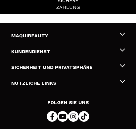
SICHERE
ZAHLUNG
MAQUIBEAUTY
Über uns
KUNDENDIENST
Beschäftigung
Liefer- und Versandkosten
SICHERHEIT UND PRIVATSPHÄRE
Geschenkkarten
Widerruf / Rücksendungen
Bedingungen und Datenschutz
NÜTZLICHE LINKS
Zahlung
Datenschutzrichtlinie
Kontakt
Cookies Policy
FOLGEN SIE UNS
Online Streitschlichtung (ODR)