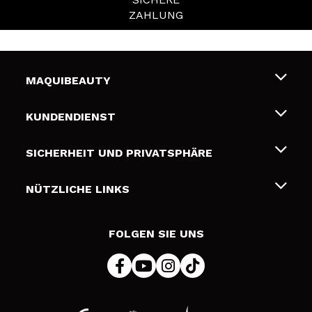
ZAHLUNG
MAQUIBEAUTY
Über uns
KUNDENDIENST
Beschäftigung
Liefer- und Versandkosten
SICHERHEIT UND PRIVATSPHÄRE
Geschenkkarten
Widerruf / Rücksendungen
Bedingungen und Datenschutz
NÜTZLICHE LINKS
Zahlung
Datenschutzrichtlinie
Kontakt
Cookies Policy
FOLGEN SIE UNS
Online Streitschlichtung (ODR)