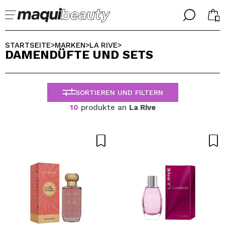
╳
╳
WÄHLE DEINE SPRACHE
STARTSEITE
MARKEN
LA RIVE
>
>
>
DAMENDÜFTE UND SETS
Ich bin bereits #maquilover, ich habe ein Konto
WILLKOMMEN!
ALEMAN
ESPAÑOL
SORTIEREN UND FILTERN
ENGLISH
FRANCES
10
produkte an
La Rive
ITALIANO
PORTUGUESE
Passwort vergessen?
Ich habe hier kein Konto