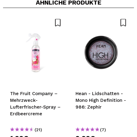
ÄHNLICHE PRODUKTE
e
The Fruit Company –
Hean - Lidschatten -
Mehrzweck-
Mono High Definition -
Lufterfrischer-Spray –
986: Zephir
Erdbeercreme
(21)
(7)