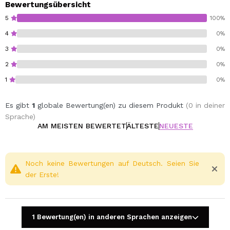
Bewertungsübersicht
Duftfamilie: blumig
5
100%
Kopfnoten: Moschus, Bergamotte, Orange, Patschuli,
4
0%
süße Vanille, Vetiver, Sandelholz
3
0%
Herznoten: Jasmin, Flieder, Rose, türkische Rose
Basisnoten: Bergamotte, Ringelblume, Gardenie, Moos,
2
0%
Patchouli, Sandelholzbaum
1
0%
Es gibt
1
globale Bewertung(en) zu diesem Produkt
(0 in deiner
Sprache)
AM MEISTEN BEWERTET
ÄLTESTE
NEUESTE
Noch keine Bewertungen auf Deutsch. Seien Sie
der Erste!
1 Bewertung(en) in anderen Sprachen anzeigen