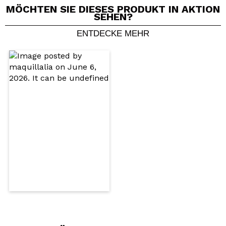
MÖCHTEN SIE DIESES PRODUKT IN AKTION
SEHEN?
ENTDECKE MEHR
Ein Video oder Foto teilen
Dein Video könnte das erste sein. Stell es dir vor...
Würden Sie diesen Kauf empfehlen?
Ja
Nein
5/5
SENDEN