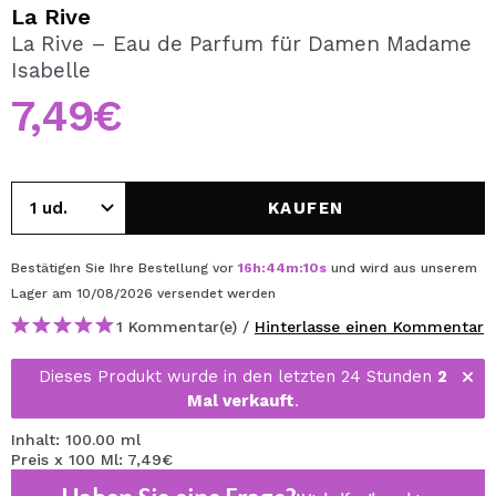
ICH MÖCHTE MICH
La Rive
REGISTRIEREN
La Rive – Eau de Parfum für Damen Madame
Isabelle
Durch die Erstellung eines Kontos bei Maquillalia.de
können Sie Ihre Einkäufe schnell tätigen, den Status Ihrer
7,49€
Bestellungen überprüfen und Ihre bisherigen Vorgänge
einsehen.
KAUFEN
BENUTZERKONTO ERSTELLEN
Bestätigen Sie Ihre Bestellung vor
16
h
:
44
m
:
09
s
und wird aus unserem
Lager
am 10/08/2026
versendet werden
1 Kommentar(e) /
Hinterlasse einen Kommentar
Dieses Produkt wurde in den letzten 24 Stunden
2
Mal verkauft
.
Inhalt: 100.00 ml
Preis x 100 Ml: 7,49€