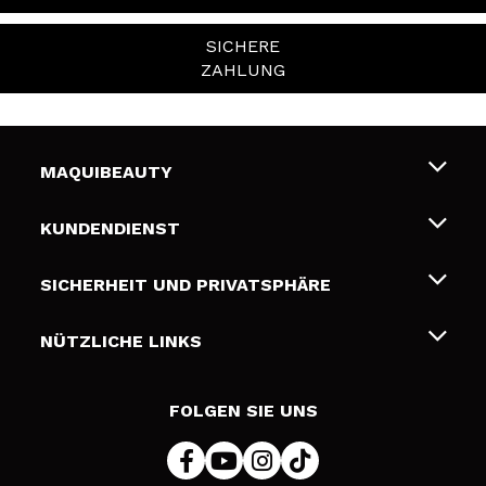
SICHERE
ZAHLUNG
MAQUIBEAUTY
Über uns
KUNDENDIENST
Beschäftigung
Liefer- und Versandkosten
SICHERHEIT UND PRIVATSPHÄRE
Geschenkkarten
Widerruf / Rücksendungen
Bedingungen und Datenschutz
NÜTZLICHE LINKS
Zahlung
Datenschutzrichtlinie
Kontakt
Cookies Policy
FOLGEN SIE UNS
Online Streitschlichtung (ODR)