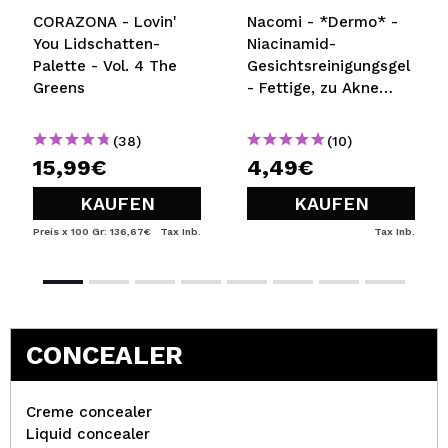
CORAZONA - Lovin'
Nacomi - *Dermo* -
You Lidschatten-
Niacinamid-
Palette - Vol. 4 The
Gesichtsreinigungsgel
Greens
- Fettige, zu Akne
neigende Haut
(38)
(10)
15,99€
4,49€
KAUFEN
KAUFEN
Preis x 100 Gr: 136,67€
Tax Inb.
Tax Inb.
CONCEALER
Creme concealer
Liquid concealer