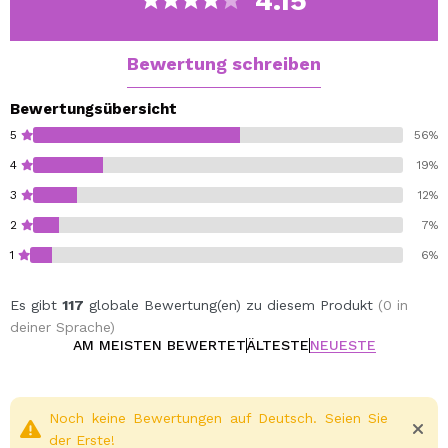
4.15
- Tarnt das Auftreten von Hautunreinheiten
- Gleicht den Hautton
- Deckt Augenringe
Bewertung schreiben
- Minimiert Fältchen
- Bietet anpassbare Abdeckung
Bewertungsübersicht
5
56%
4
19%
3
12%
2
7%
1
6%
Es gibt
117
globale Bewertung(en) zu diesem Produkt
(0 in
deiner Sprache)
AM MEISTEN BEWERTET
ÄLTESTE
NEUESTE
Noch keine Bewertungen auf Deutsch. Seien Sie
der Erste!