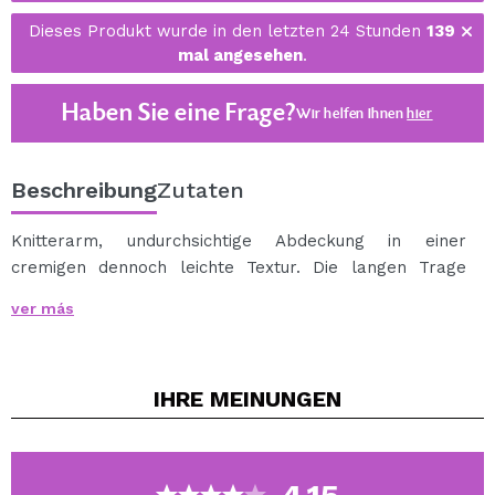
Dieses Produkt wurde in den letzten 24 Stunden
139
mal angesehen
.
Haben Sie eine Frage?
Wir helfen Ihnen
hier
Beschreibung
Zutaten
Knitterarm, undurchsichtige Abdeckung in einer
cremigen dennoch leichte Textur. Die langen Trage
Formel tarnt Dunkelheit unter den Augen, Rötung und
ver más
Hautunreinheiten. Bietet eine komplette, natürliche
schauende Abdeckung, gleicht Hautton deckt
Augenringe und Fältchen um die Augen minimiert.
IHRE
MEINUNGEN
Das blendable und bebaubare Formel bietet die
ultimative, anpassbare Abdeckung. Das Must-Have
Concealer enthält eine weiche Bürste-Tipp für die
einfache Anwendung.