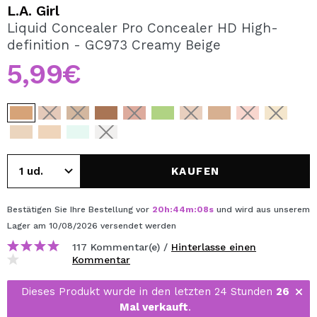
ICH MÖCHTE MICH
L.A. Girl
REGISTRIEREN
Liquid Concealer Pro Concealer HD High-
definition - GC973 Creamy Beige
Durch die Erstellung eines Kontos bei Maquillalia.de
können Sie Ihre Einkäufe schnell tätigen, den Status Ihrer
5,99€
Bestellungen überprüfen und Ihre bisherigen Vorgänge
einsehen.
BENUTZERKONTO ERSTELLEN
KAUFEN
Bestätigen Sie Ihre Bestellung vor
20
h
:
44
m
:
08
s
und wird aus unserem
Lager
am 10/08/2026
versendet werden
117 Kommentar(e) /
Hinterlasse einen
Kommentar
Dieses Produkt wurde in den letzten 24 Stunden
26
Mal verkauft
.