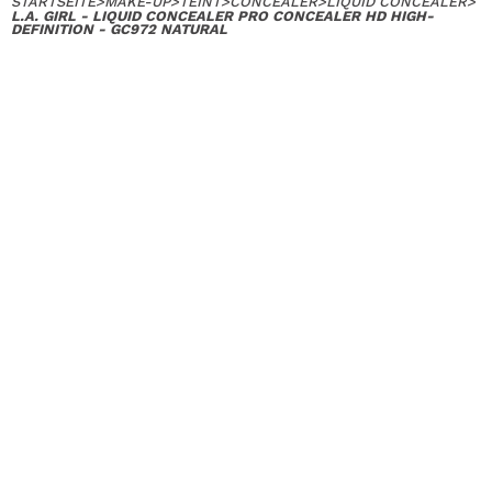
STARTSEITE
>
MAKE-UP
>
TEINT
>
CONCEALER
>
LIQUID CONCEALER
>
L.A. GIRL - LIQUID CONCEALER PRO CONCEALER HD HIGH-
DEFINITION - GC972 NATURAL