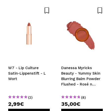
Dein Video könnte das erste sein. Stell es dir vor...
Würden Sie diesen Kauf empfehlen?
Ja
Nein
5/5
SENDEN
W7 - Lip Culture
Danessa Myricks
Satin-Lippenstift - L
Beauty - Yummy Skin
Wort
Blurring Balm Powder
Flushed - Rosé n
brunch
(2)
(8)
2,99€
35,00€