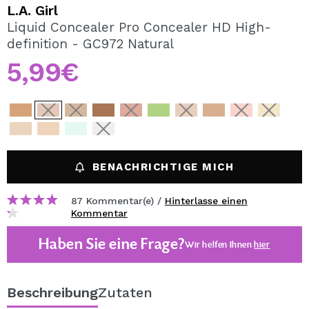
ICH MÖCHTE MICH
L.A. Girl
REGISTRIEREN
Liquid Concealer Pro Concealer HD High-
definition - GC972 Natural
Durch die Erstellung eines Kontos bei Maquillalia.de
können Sie Ihre Einkäufe schnell tätigen, den Status Ihrer
5,99€
Bestellungen überprüfen und Ihre bisherigen Vorgänge
einsehen.
BENUTZERKONTO ERSTELLEN
BENACHRICHTIGE MICH
87 Kommentar(e) /
Hinterlasse einen
Kommentar
Haben Sie eine Frage?
Wir helfen Ihnen
hier
Beschreibung
Zutaten