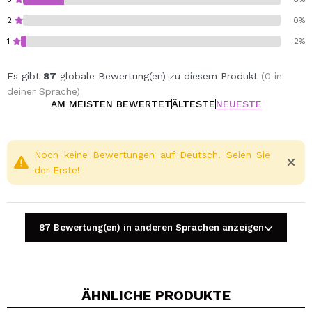
2
0%
1
2%
Es gibt
87
globale Bewertung(en) zu diesem Produkt
(0 in
deiner Sprache)
AM MEISTEN BEWERTET
ÄLTESTE
NEUESTE
Noch keine Bewertungen auf Deutsch. Seien Sie
der Erste!
87 Bewertung(en) in anderen Sprachen anzeigen
ÄHNLICHE PRODUKTE
Ein Video oder Foto teilen