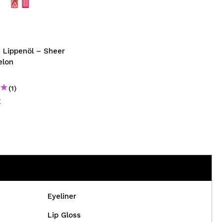
nsehen.
NUTZERKONTO ERSTELLEN
– Lippenöl – Sheer
elon
(1)
€
Eyeliner
Lip Gloss