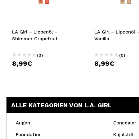
MAQUIFARMA
KOREA ZONE
TRAVEL SIZE
LA Girl – Lippenöl –
LA Girl – Lippenöl 
Shimmer Grapefruit
Vanilla
NATURE
(0)
(0)
8,99€
8,99€
SPECIALS
OUTLET
SIE SIND ZURÜCKGEKEHRT!
BALD VERFÜGBAR
ALLE KATEGORIEN VON L.A. GIRL
BLOG
Augen
Concealer
Foundation
Kajalstift