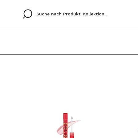
Cristina
Antonia
Ines
Ich habe hier kein K
SPRACHE
ez que
Buena experiencia
Muy bien
Spedizi
ICH M
ALEMAN
ESPAÑOL
eriencia
imballa
ajería.
elegan
REGIS
colori sc
Durch die Erstellung e
Einkäufe schnell tätig