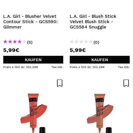
ICH MÖCHTE MICH
REGISTRIEREN
L.A. Girl - Blusher Velvet
L.A. Girl - Blush Stick
Contour Stick - GCS590:
Velvet Blush Stick -
Durch die Erstellung eines Kontos bei Maquillalia.de
Glimmer
GCS584 Snuggle
können Sie Ihre Einkäufe schnell tätigen, den Status Ihrer
Bestellungen überprüfen und Ihre bisherigen Vorgänge
einsehen.
(5)
(0)
5,99€
5,99€
BENUTZERKONTO ERSTELLEN
KAUFEN
KAUFEN
Preis x 100 Gr: 103,28€
Tax Inb.
Preis x 100 Gr: 103,28€
Tax Inb.