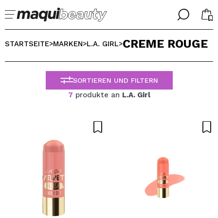
╳
╳
CREME ROUGE
WÄHLE DEINE SPRACHE
STARTSEITE
MARKEN
L.A. GIRL
>
>
>
Ich bin bereits #maquilover, ich habe ein Konto
WILLKOMMEN!
ALEMAN
ESPAÑOL
SORTIEREN UND FILTERN
ENGLISH
7
produkte an
L.A. Girl
FRANCES
ITALIANO
PORTUGUESE
Passwort vergessen?
Ich habe hier kein Konto