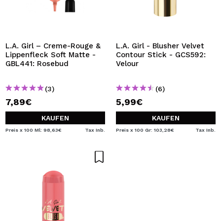
L.A. Girl – Creme-Rouge &
L.A. Girl - Blusher Velvet
Lippenfleck Soft Matte -
Contour Stick - GCS592:
GBL441: Rosebud
Velour
(3)
(6)
7,89€
5,99€
KAUFEN
KAUFEN
Preis x 100 Ml: 98,63€
Tax Inb.
Preis x 100 Gr: 103,28€
Tax Inb.