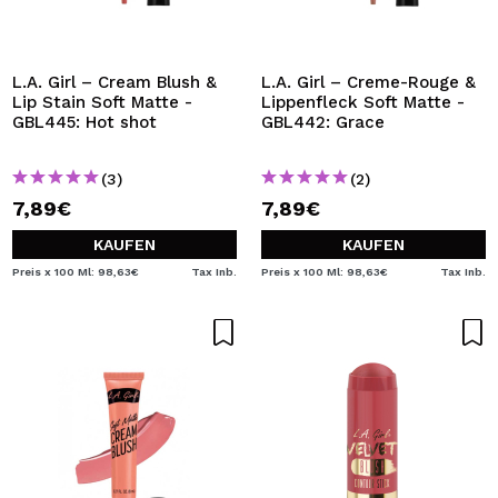
L.A. Girl – Cream Blush &
L.A. Girl – Creme-Rouge &
Lip Stain Soft Matte -
Lippenfleck Soft Matte -
GBL445: Hot shot
GBL442: Grace
(3)
(2)
7,89€
7,89€
KAUFEN
KAUFEN
Preis x 100 Ml: 98,63€
Tax Inb.
Preis x 100 Ml: 98,63€
Tax Inb.