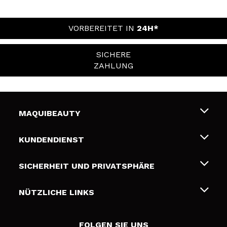
VORBEREITET IN
24H*
SICHERE
ZAHLUNG
MAQUIBEAUTY
Über uns
KUNDENDIENST
Beschäftigung
Liefer- und Versandkosten
SICHERHEIT UND PRIVATSPHÄRE
Geschenkkarten
Widerruf / Rücksendungen
Bedingungen und Datenschutz
NÜTZLICHE LINKS
Zahlung
Datenschutzrichtlinie
Kontakt
Cookies Policy
FOLGEN SIE UNS