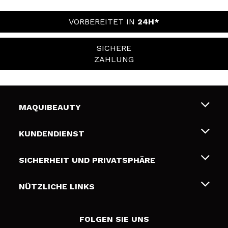
VORBEREITET IN
24H*
SICHERE
ZAHLUNG
MAQUIBEAUTY
Über uns
KUNDENDIENST
Beschäftigung
Liefer- und Versandkosten
SICHERHEIT UND PRIVATSPHÄRE
Geschenkkarten
Widerruf / Rücksendungen
Bedingungen und Datenschutz
NÜTZLICHE LINKS
Zahlung
Datenschutzrichtlinie
Kontakt
Cookies Policy
FOLGEN SIE UNS