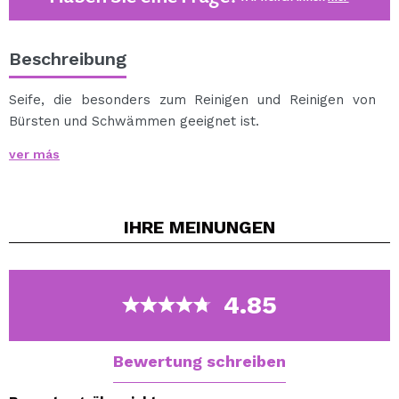
Beschreibung
Seife, die besonders zum Reinigen und Reinigen von
Bürsten und Schwämmen geeignet ist.
Es kann sowohl für natürliches als auch für
ver más
synthetisches Haar verwendet werden.
Die Seife besteht aus natürlichen Ölen mit Fettwirkung,
die die Elastizität und Flexibilität Ihres Bürstenhaars
IHRE
MEINUNGEN
gewährleisten.
4.85
Bewertung schreiben