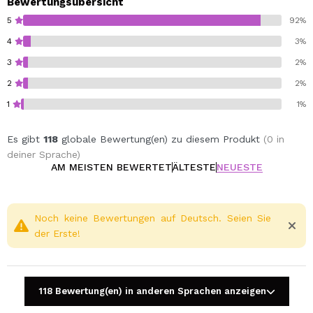
Bewertungsübersicht
5
92%
4
3%
3
2%
2
2%
1
1%
Es gibt
118
globale Bewertung(en) zu diesem Produkt
(0 in
deiner Sprache)
AM MEISTEN BEWERTET
ÄLTESTE
NEUESTE
Noch keine Bewertungen auf Deutsch. Seien Sie
der Erste!
118 Bewertung(en) in anderen Sprachen anzeigen