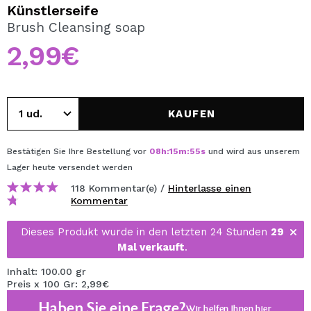
ICH MÖCHTE MICH
Künstlerseife
REGISTRIEREN
Brush Cleansing soap
2,99€
Durch die Erstellung eines Kontos bei Maquillalia.de
können Sie Ihre Einkäufe schnell tätigen, den Status Ihrer
Bestellungen überprüfen und Ihre bisherigen Vorgänge
einsehen.
KAUFEN
BENUTZERKONTO ERSTELLEN
Bestätigen Sie Ihre Bestellung vor
08
h
:
15
m
:
55
s
und wird aus unserem
Lager
heute
versendet werden
118 Kommentar(e) /
Hinterlasse einen
Kommentar
Dieses Produkt wurde in den letzten 24 Stunden
29
Mal verkauft
.
Inhalt: 100.00 gr
Preis x 100 Gr: 2,99€
Haben Sie eine Frage?
Wir helfen Ihnen
hier