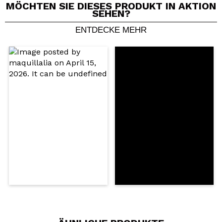
MÖCHTEN SIE DIESES PRODUKT IN AKTION
SEHEN?
ENTDECKE MEHR
Ein Video oder Foto teilen
Dein Video könnte das erste sein. Stell es dir vor...
Würden Sie diesen Kauf empfehlen?
Ja
Nein
5/5
SENDEN