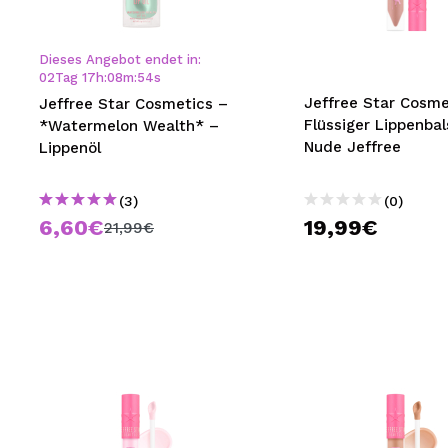
MAQUIFARMA
KOREA ZONE
Dieses Angebot endet in:
02
Tag
17
h
:
08
m
:
53
s
TRAVEL SIZE
Jeffree Star Cosme
Jeffree Star Cosmetics –
Flüssiger Lippenba
*Watermelon Wealth* –
NATURE
Nude Jeffree
Lippenöl
(3)
(0)
SPECIALS
6,60€
19,99€
21,99€
OUTLET
SIE SIND ZURÜCKGEKEHRT!
BALD VERFÜGBAR
BLOG