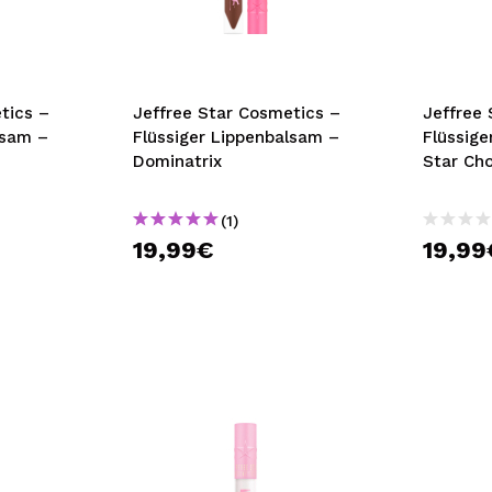
bisherigen Vorgänge ei
BE
tics –
Jeffree Star Cosmetics –
Jeffree
lsam –
Flüssiger Lippenbalsam –
Flüssig
Dominatrix
Star Ch
(1)
19,99€
19,99