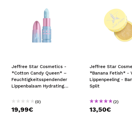
Jeffree Star Cosmetics -
Jeffree Star Cosme
*Cotton Candy Queen* –
*Banana Fetish* - 
Feuchtigkeitsspendender
Lippenpeeling - Ba
Lippenbalsam Hydrating
Split
Glitz - Blue Balls
(0)
(2)
19,99€
13,50€