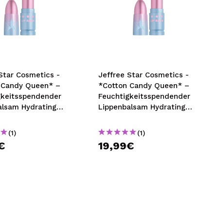
Star Cosmetics -
Jeffree Star Cosmetics -
 Candy Queen* –
*Cotton Candy Queen* –
gkeitsspendender
Feuchtigkeitsspendender
alsam Hydrating
Lippenbalsam Hydrating
Yum Yum Yellow
Glitz - Pastel Cum
(1)
(1)
€
19,99€