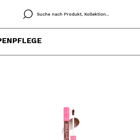
PENPFLEGE
Cristina
Antonia
Ines
Ich habe hier kein K
SPRACHE
ez que
Buena experiencia
Muy bien
Spedizi
ICH M
ALEMAN
ESPAÑOL
eriencia
imballa
ajería.
elegan
REGIS
colori sc
Durch die Erstellung e
Einkäufe schnell tätig