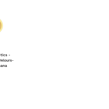
tics -
Velours-
nana