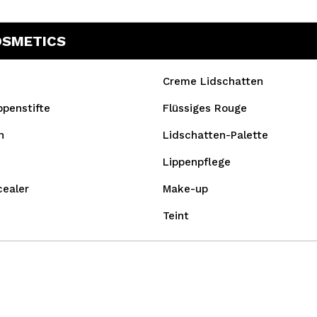
OSMETICS
Creme Lidschatten
ppenstifte
Flüssiges Rouge
n
Lidschatten-Palette
Lippenpflege
cealer
Make-up
Teint