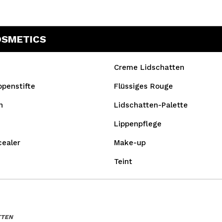
OSMETICS
Creme Lidschatten
ppenstifte
Flüssiges Rouge
n
Lidschatten-Palette
Lippenpflege
cealer
Make-up
Teint
TTEN