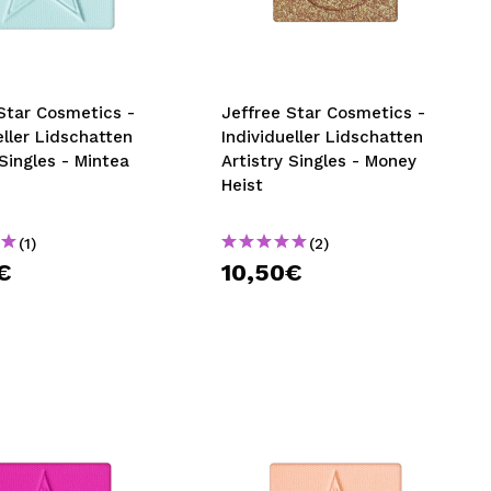
nsehen.
NUTZERKONTO ERSTELLEN
Star Cosmetics -
Jeffree Star Cosmetics -
eller Lidschatten
Individueller Lidschatten
 Singles - Mintea
Artistry Singles - Money
Heist
(1)
(2)
€
10,50€