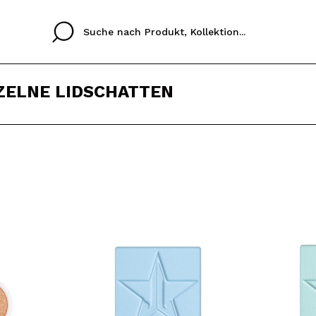
ZELNE LIDSCHATTEN
Cristina
Antonia
Ines
Ich habe hier kein K
SPRACHE
ez que
Buena experiencia
Muy bien
Spedizi
ICH M
ALEMAN
ESPAÑOL
eriencia
imballa
ajería.
elegan
REGIS
colori sc
Durch die Erstellung e
Einkäufe schnell tätig