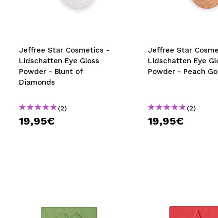
MAQUIFARMA
KOREA ZONE
TRAVEL SIZE
Jeffree Star Cosmetics -
Jeffree Star Cosme
Lidschatten Eye Gloss
Lidschatten Eye Gl
NATURE
Powder - Blunt of
Powder - Peach G
Diamonds
SPECIALS
(2)
(2)
OUTLET
19,95€
19,95€
SIE SIND ZURÜCKGEKEHRT!
BALD VERFÜGBAR
BLOG