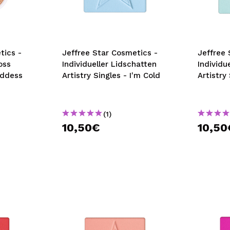
bisherigen Vorgänge ei
BE
tics -
Jeffree Star Cosmetics -
Jeffree 
oss
Individueller Lidschatten
Individu
oddess
Artistry Singles - I'm Cold
Artistry
(1)
10,50€
10,50