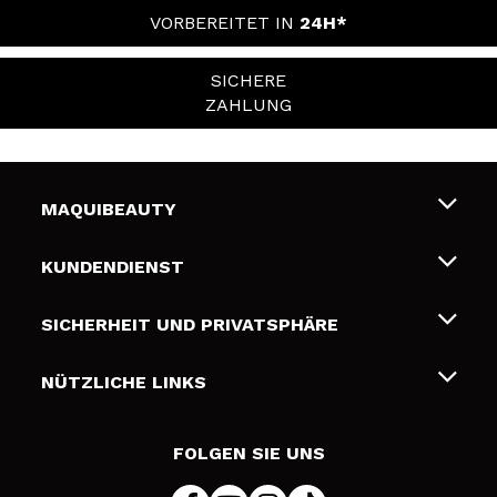
VORBEREITET IN
24H*
SICHERE
ZAHLUNG
MAQUIBEAUTY
Über uns
KUNDENDIENST
Beschäftigung
Liefer- und Versandkosten
SICHERHEIT UND PRIVATSPHÄRE
Geschenkkarten
Widerruf / Rücksendungen
Bedingungen und Datenschutz
NÜTZLICHE LINKS
Zahlung
Datenschutzrichtlinie
Kontakt
Cookies Policy
FOLGEN SIE UNS
Online Streitschlichtung (ODR)