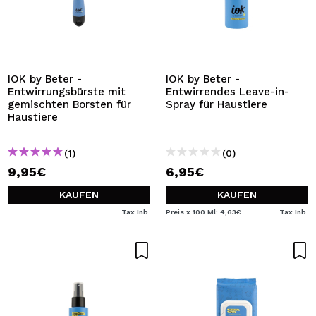
IOK by Beter -
IOK by Beter -
Entwirrungsbürste mit
Entwirrendes Leave-in-
gemischten Borsten für
Spray für Haustiere
Haustiere
(1)
(0)
9,95€
6,95€
KAUFEN
KAUFEN
Tax Inb.
Preis x 100 Ml: 4,63€
Tax Inb.