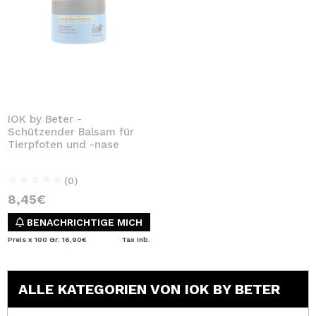
IOK by Beter -
Schützender Balsam für
Tierpfoten und -nase
(0)
8,45€
BENACHRICHTIGE MICH
Preis x 100 Gr: 16,90€
Tax Inb.
ALLE KATEGORIEN VON IOK BY BETER