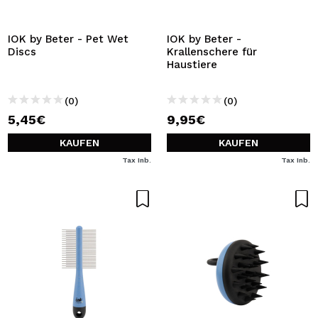
ICH MÖCHTE MICH
REGISTRIEREN
IOK by Beter - Pet Wet
IOK by Beter -
Discs
Krallenschere für
Durch die Erstellung eines Kontos bei Maquillalia.de
Haustiere
können Sie Ihre Einkäufe schnell tätigen, den Status Ihrer
Bestellungen überprüfen und Ihre bisherigen Vorgänge
einsehen.
(0)
(0)
5,45€
9,95€
BENUTZERKONTO ERSTELLEN
KAUFEN
KAUFEN
Tax Inb.
Tax Inb.