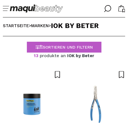
╳
╳
IOK BY BETER
WÄHLE DEINE SPRACHE
STARTSEITE
MARKEN
>
>
Ich bin bereits #maquilover, ich habe ein Konto
WILLKOMMEN!
ALEMAN
ESPAÑOL
SORTIEREN UND FILTERN
ENGLISH
13
produkte an
IOK by Beter
FRANCES
ITALIANO
PORTUGUESE
Passwort vergessen?
Ich habe hier kein Konto