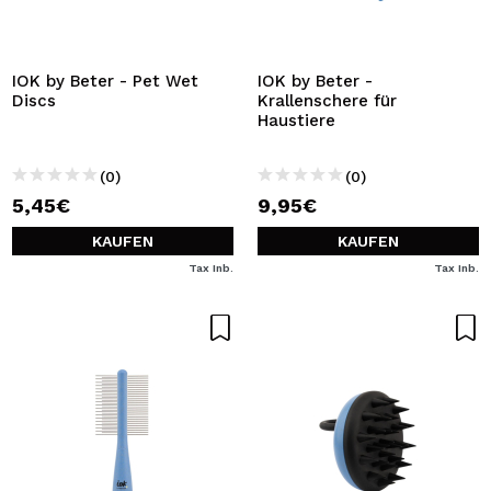
ICH MÖCHTE MICH
REGISTRIEREN
Durch die Erstellung eines Kontos bei Maquillalia.de
IOK by Beter - Pet Wet
IOK by Beter -
können Sie Ihre Einkäufe schnell tätigen, den Status Ihrer
Discs
Krallenschere für
Bestellungen überprüfen und Ihre bisherigen Vorgänge
Haustiere
einsehen.
(0)
(0)
5,45€
9,95€
BENUTZERKONTO ERSTELLEN
KAUFEN
KAUFEN
Tax Inb.
Tax Inb.