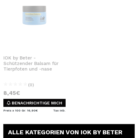
IOK by Beter -
Schützender Balsam für
Tierpfoten und -nase
(0)
8,45€
BENACHRICHTIGE MICH
Preis x 100 Gr: 16,90€
Tax Inb.
ALLE KATEGORIEN VON IOK BY BETER