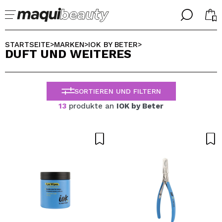
╳
╳
WÄHLE DEINE SPRACHE
STARTSEITE
MARKEN
IOK BY BETER
>
>
>
DUFT UND WEITERES
Ich bin bereits #maquilover, ich habe ein Konto
WILLKOMMEN!
ALEMAN
ESPAÑOL
SORTIEREN UND FILTERN
ENGLISH
FRANCES
13
produkte an
IOK by Beter
ITALIANO
PORTUGUESE
Passwort vergessen?
Ich habe hier kein Konto