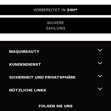
VORBEREITET IN
24H*
SICHERE
ZAHLUNG
MAQUIBEAUTY
Über uns
KUNDENDIENST
Beschäftigung
Liefer- und Versandkosten
SICHERHEIT UND PRIVATSPHÄRE
Geschenkkarten
Widerruf / Rücksendungen
Bedingungen und Datenschutz
NÜTZLICHE LINKS
Zahlung
Datenschutzrichtlinie
Kontakt
Cookies Policy
FOLGEN SIE UNS
Online Streitschlichtung (ODR)