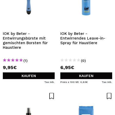
IOK by Beter -
IOK by Beter -
Entwirrungsbürste mit
Entwirrendes Leave-in-
gemischten Borsten für
Spray für Haustiere
Haustiere
(1)
(0)
9,95€
6,95€
KAUFEN
KAUFEN
Tax Inb.
Preis x 100 Ml: 4,63€
Tax Inb.