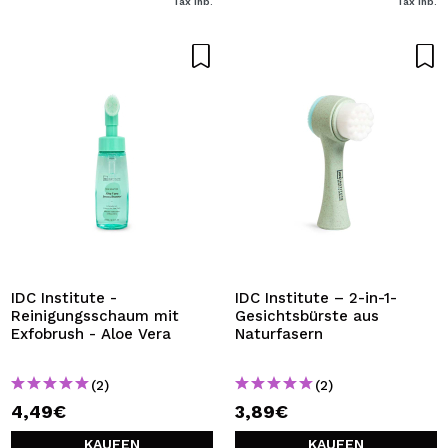
Tax Inb.
Tax Inb.
IDC Institute -
IDC Institute – 2-in-1-
Reinigungsschaum mit
Gesichtsbürste aus
Exfobrush - Aloe Vera
Naturfasern
(2)
(2)
4,49€
3,89€
KAUFEN
KAUFEN