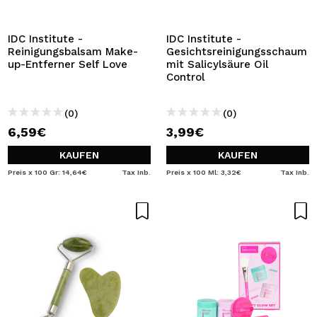
ICH MÖCHTE MICH
REGISTRIEREN
IDC Institute -
IDC Institute -
Reinigungsbalsam Make-
Gesichtsreinigungsschaum
Durch die Erstellung eines Kontos bei Maquillalia.de
up-Entferner Self Love
mit Salicylsäure Oil
können Sie Ihre Einkäufe schnell tätigen, den Status Ihrer
Control
Bestellungen überprüfen und Ihre bisherigen Vorgänge
einsehen.
(0)
(0)
6,59€
3,99€
BENUTZERKONTO ERSTELLEN
KAUFEN
KAUFEN
Preis x 100 Gr: 14,64€
Tax Inb.
Preis x 100 Ml: 3,32€
Tax Inb.