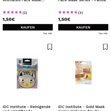
Animated Face Mask
Face Mask Series - Panda
Series - Pinguin
(2)
(3)
1,50€
1,50€
KAUFEN
KAUFEN
Tax Inb.
Tax Inb.
IDC Institute - Reinigende
IDC Institute - Gold Mask