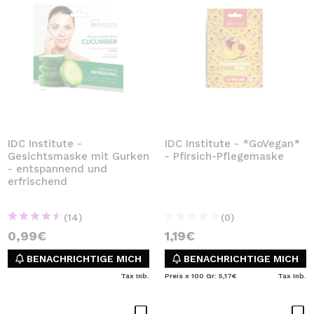
IDC Institute -
IDC Institute - *GoVegan*
Gesichtsmaske mit Gurken
- Pfirsich-Pflegemaske
- entspannend und
erfrischend
(14)
(0)
0,99€
1,19€
BENACHRICHTIGE MICH
BENACHRICHTIGE MICH
Tax Inb.
Preis x 100 Gr: 5,17€
Tax Inb.