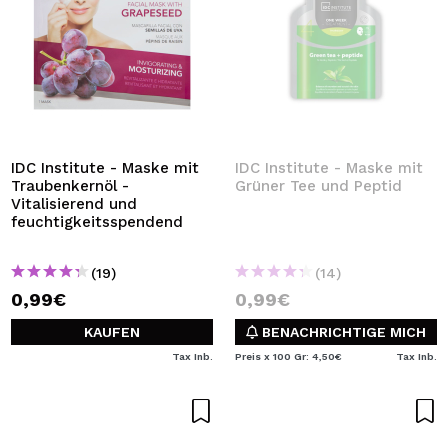
IDC Institute - Maske mit
IDC Institute - Maske mit
Traubenkernöl -
Grüner Tee und Peptid
Vitalisierend und
feuchtigkeitsspendend
(19)
(14)
0,99€
0,99€
KAUFEN
BENACHRICHTIGE MICH
Tax Inb.
Preis x 100 Gr: 4,50€
Tax Inb.