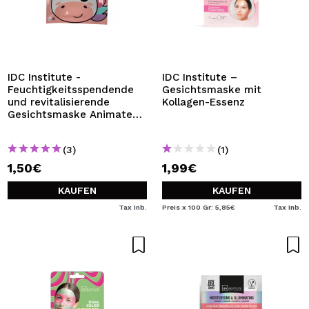
IDC Institute -
IDC Institute –
Feuchtigkeitsspendende
Gesichtsmaske mit
und revitalisierende
Kollagen-Essenz
Gesichtsmaske Animated
Face Mask Series - Unicorn
(3)
(1)
1,50€
1,99€
KAUFEN
KAUFEN
Tax Inb.
Preis x 100 Gr: 5,85€
Tax Inb.