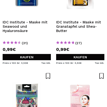
IDC Institute - Maske mit
IDC Institute - Maske mit
Seawood und
Granatapfel und Shea-
Hyaluronsäure
Butter
(31)
(27)
0,99€
0,99€
KAUFEN
KAUFEN
Preis x 100 Gr: 4,50€
Tax Inb.
Preis x 100 Gr: 4,50€
Tax Inb.