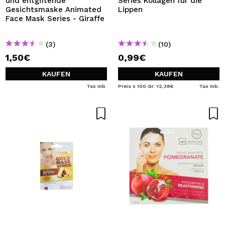
und entgiftende
Series Kollagen für die
Gesichtsmaske Animated
Lippen
Face Mask Series - Giraffe
(3)
(10)
1,50€
0,99€
KAUFEN
KAUFEN
Tax Inb.
Preis x 100 Gr: 12,38€
Tax Inb.