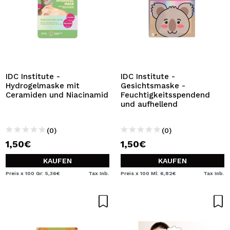
IDC Institute -
IDC Institute -
Hydrogelmaske mit
Gesichtsmaske -
Ceramiden und Niacinamid
Feuchtigkeitsspendend
und aufhellend
(0)
(0)
1,50€
1,50€
KAUFEN
KAUFEN
Preis x 100 Gr: 5,36€
Tax Inb.
Preis x 100 Ml: 6,82€
Tax Inb.