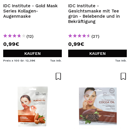
IDC Institute - Gold Mask
IDC Institute -
Series Kollagen-
Gesichtsmaske mit Tee
Augenmaske
grün - Belebende und in
Bekräftigung
(12)
(27)
0,99€
0,99€
KAUFEN
KAUFEN
Preis x 100 Gr: 12,38€
Tax Inb.
Tax Inb.