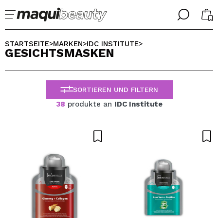
╳
╳
WÄHLE DEINE SPRACHE
STARTSEITE
MARKEN
IDC INSTITUTE
>
>
>
GESICHTSMASKEN
Ich bin bereits #maquilover, ich habe ein Konto
WILLKOMMEN!
ALEMAN
ESPAÑOL
SORTIEREN UND FILTERN
ENGLISH
FRANCES
38
produkte an
IDC Institute
ITALIANO
PORTUGUESE
Passwort vergessen?
Ich habe hier kein Konto