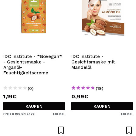
IDC Institute - *GoVegan*
IDC Institute -
- Gesichtsmaske -
Gesichtsmaske mit
Arganöl-
Mandelöl
Feuchtigkeitscreme
(0)
(19)
1,19€
0,99€
KAUFEN
KAUFEN
Preis x 100 Gr: 5,17€
Tax Inb.
Tax Inb.