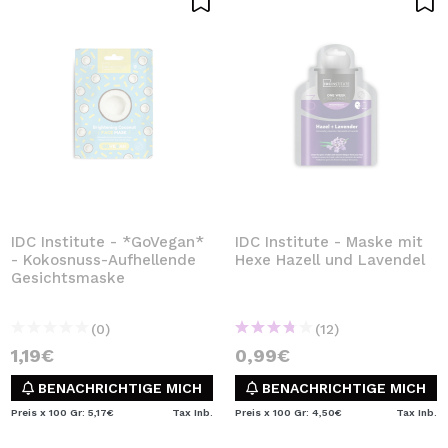
IDC Institute - *GoVegan*
IDC Institute - Maske mit
- Kokosnuss-Aufhellende
Hexe Hazell und Lavendel
Gesichtsmaske
(0)
(12)
1,19€
0,99€
BENACHRICHTIGE MICH
BENACHRICHTIGE MICH
Preis x 100 Gr: 5,17€
Tax Inb.
Preis x 100 Gr: 4,50€
Tax Inb.