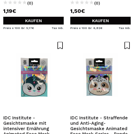
(0)
(0)
1,19€
1,50€
KAUFEN
KAUFEN
Preis x 100 Gr: 5,17€
Tax Inb.
Preis x 100 Gr: 6,82€
Tax Inb.
IDC Institute -
IDC Institute - Straffende
Gesichtsmaske mit
und Anti-Aging-
intensiver Ernährung
Gesichtsmaske Animated