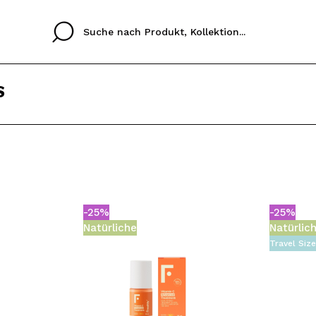
S
Cristina
Antonia
Ines
Ich habe hier kein K
SPRACHE
ez que
Buena experiencia
Muy bien
Spedizi
ICH M
ALEMAN
ESPAÑOL
eriencia
imballa
-25%
-25%
ajería.
elegan
REGIS
Natürliche
Natürlic
colori sc
Travel Siz
Durch die Erstellung e
Einkäufe schnell tätig