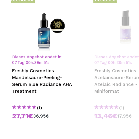
Dieses Angebot endet in:
Dieses Angebot endet 
07
Tag
00
h
:
39
m
:
51
s
07
Tag
00
h
:
39
m
:
51
s
Freshly Cosmetics -
Freshly Cosmetics 
Mandelsäure-Peeling-
Azelainsäure-Seru
Serum Blue Radiance AHA
Azelaic Radiance -
Treatment
Miniformat
(1)
(1)
27,71€
13,46€
36,95€
17,95€