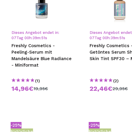
Dieses Angebot endet in:
Dieses Angebot endet 
07
Tag
00
h
:
39
m
:
51
s
07
Tag
00
h
:
39
m
:
51
s
Freshly Cosmetics -
Freshly Cosmetics 
Peeling-Serum mit
Getöntes Serum Sh
Mandelsäure Blue Radiance
Skin Tint SPF30 – M
- Miniformat
(1)
(2)
14,96€
22,46€
19,95€
29,95€
-25%
-25%
Natürliche
Natürliche