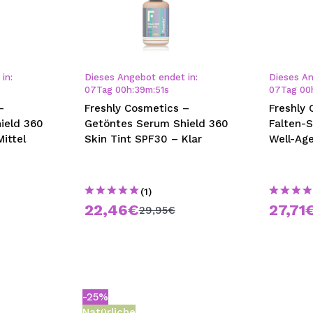
in:
Dieses Angebot endet in:
Dieses An
07
Tag
00
h
:
39
m
:
51
s
07
Tag
00
–
Freshly Cosmetics –
Freshly 
ield 360
Getöntes Serum Shield 360
Falten-
ittel
Skin Tint SPF30 – Klar
Well-Ag
(1)
22,46€
27,71
29,95€
-25%
Natürliche