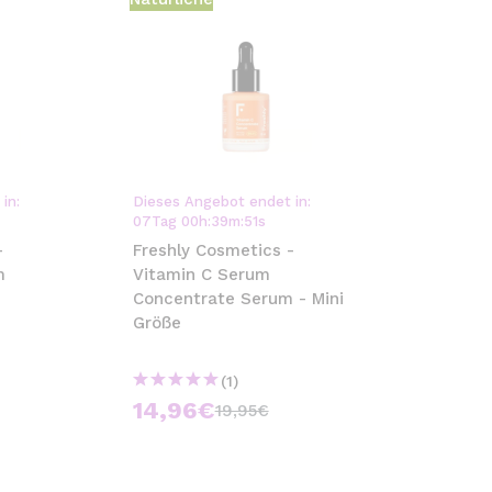
in:
Dieses Angebot endet in:
07
Tag
00
h
:
39
m
:
51
s
-
Freshly Cosmetics -
m
Vitamin C Serum
Concentrate Serum - Mini
Größe
(1)
14,96€
19,95€