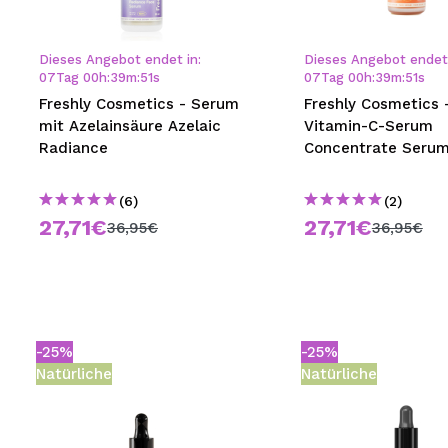
MAQUIFARMA
KOREA ZONE
Dieses Angebot endet in:
Dieses Angebot endet 
07
Tag
00
h
:
39
m
:
51
s
07
Tag
00
h
:
39
m
:
51
s
TRAVEL SIZE
Freshly Cosmetics - Serum
Freshly Cosmetics 
mit Azelainsäure Azelaic
Vitamin-C-Serum
NATURE
Radiance
Concentrate Seru
(6)
(2)
SPECIALS
27,71€
27,71€
36,95€
36,95€
OUTLET
SIE SIND ZURÜCKGEKEHRT!
BALD VERFÜGBAR
-25%
-25%
BLOG
Natürliche
Natürliche