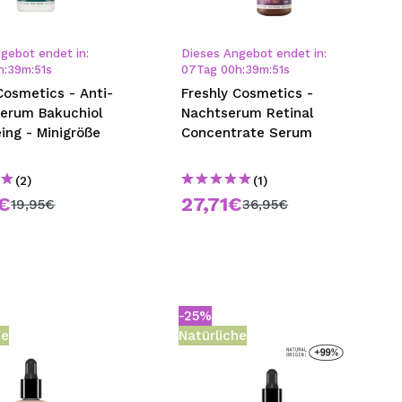
nsehen.
gebot endet in:
Dieses Angebot endet in:
h
:
39
m
:
51
s
07
Tag
00
h
:
39
m
:
51
s
NUTZERKONTO ERSTELLEN
Cosmetics - Anti-
Freshly Cosmetics -
Serum Bakuchiol
Nachtserum Retinal
ing - Minigröße
Concentrate Serum
(2)
(1)
€
27,71€
19,95€
36,95€
-25%
he
Natürliche