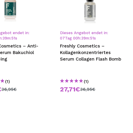
gebot endet in:
Dieses Angebot endet in:
h
:
39
m
:
51
s
07
Tag
00
h
:
39
m
:
51
s
Cosmetics – Anti-
Freshly Cosmetics –
Serum Bakuchiol
Kollagenkonzentriertes
eing
Serum Collagen Flash Bomb
(1)
(1)
€
27,71€
36,95€
36,95€