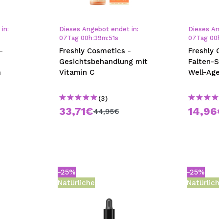
bisherigen Vorgänge ei
in:
Dieses Angebot endet in:
Dieses An
07
Tag
00
h
:
39
m
:
51
s
07
Tag
00
BE
–
Freshly Cosmetics -
Freshly 
Gesichtsbehandlung mit
Falten-
m
Vitamin C
Well-Age
(3)
33,71€
14,96
44,95€
-25%
-25%
Natürliche
Natürlic