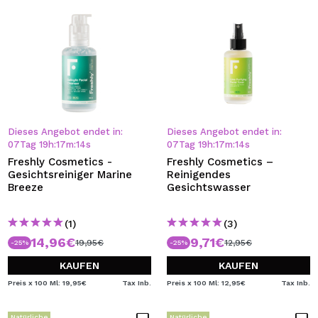
Dieses Angebot endet in:
Dieses Angebot endet in:
07
Tag
19
h
:
17
m
:
13
s
07
Tag
19
h
:
17
m
:
13
s
Freshly Cosmetics -
Freshly Cosmetics –
Gesichtsreiniger Marine
Reinigendes
Breeze
Gesichtswasser
(1)
(3)
14,96€
9,71€
19,95€
12,95€
-25%
-25%
KAUFEN
KAUFEN
Preis x 100 Ml: 19,95€
Tax Inb.
Preis x 100 Ml: 12,95€
Tax Inb.
Natürliche
Natürliche