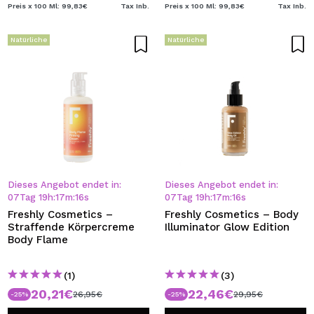
Preis x 100 Ml: 99,83€
Tax Inb.
Preis x 100 Ml: 99,83€
Tax Inb.
Natürliche
Natürliche
Dieses Angebot endet in:
Dieses Angebot endet in:
07
Tag
19
h
:
17
m
:
16
s
07
Tag
19
h
:
17
m
:
16
s
Freshly Cosmetics –
Freshly Cosmetics – Body
Straffende Körpercreme
Illuminator Glow Edition
Body Flame
(1)
(3)
20,21€
22,46€
26,95€
29,95€
-25%
-25%