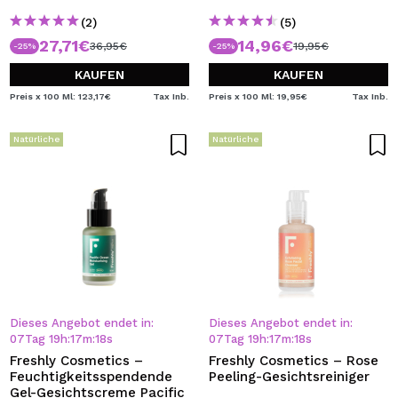
(2)
(5)
27,71€
14,96€
36,95€
19,95€
-25%
-25%
KAUFEN
KAUFEN
Preis x 100 Ml: 123,17€
Tax Inb.
Preis x 100 Ml: 19,95€
Tax Inb.
Natürliche
Natürliche
Dieses Angebot endet in:
Dieses Angebot endet in:
07
Tag
19
h
:
17
m
:
18
s
07
Tag
19
h
:
17
m
:
18
s
Freshly Cosmetics –
Freshly Cosmetics – Rose
Feuchtigkeitsspendende
Peeling-Gesichtsreiniger
Gel-Gesichtscreme Pacific