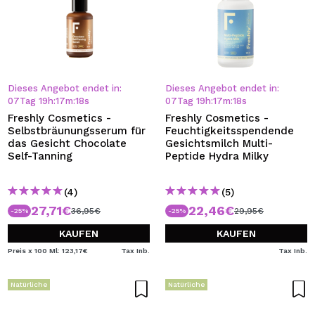
Dieses Angebot endet in:
Dieses Angebot endet in:
07
Tag
19
h
:
17
m
:
18
s
07
Tag
19
h
:
17
m
:
18
s
Freshly Cosmetics -
Freshly Cosmetics -
Selbstbräunungsserum für
Feuchtigkeitsspendende
das Gesicht Chocolate
Gesichtsmilch Multi-
Self-Tanning
Peptide Hydra Milky
(4)
(5)
27,71€
22,46€
36,95€
29,95€
-25%
-25%
KAUFEN
KAUFEN
Preis x 100 Ml: 123,17€
Tax Inb.
Tax Inb.
Natürliche
Natürliche