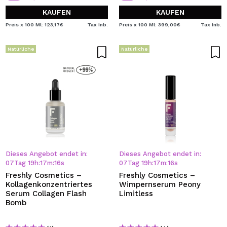
KAUFEN
KAUFEN
Preis x 100 Ml: 123,17€
Tax Inb.
Preis x 100 Ml: 399,00€
Tax Inb.
Natürliche
Natürliche
Dieses Angebot endet in:
Dieses Angebot endet in:
07
Tag
19
h
:
17
m
:
16
s
07
Tag
19
h
:
17
m
:
16
s
Freshly Cosmetics –
Freshly Cosmetics –
Kollagenkonzentriertes
Wimpernserum Peony
Serum Collagen Flash
Limitless
Bomb