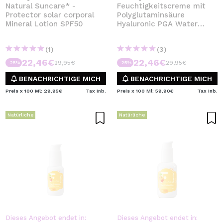
Natural Suncare* -
Feuchtigkeitscreme mit
Protector solar corporal
Polyglutaminsäure
Mineral Lotion SPF50
Hyaluronic PGA Water
Bomb
(1)
(3)
22,46€
22,46€
29,95€
29,95€
-25%
-25%
BENACHRICHTIGE MICH
BENACHRICHTIGE MICH
Preis x 100 Ml: 29,95€
Tax Inb.
Preis x 100 Ml: 59,90€
Tax Inb.
Natürliche
Natürliche
Dieses Angebot endet in:
Dieses Angebot endet in: