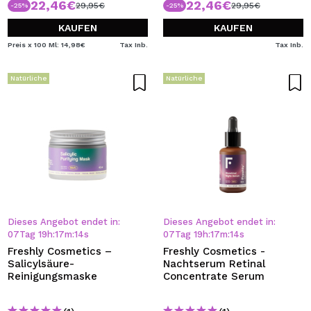
22,46€
22,46€
29,95€
29,95€
-25%
-25%
KAUFEN
KAUFEN
Preis x 100 Ml: 14,98€
Tax Inb.
Tax Inb.
Natürliche
Natürliche
Dieses Angebot endet in:
Dieses Angebot endet in:
07
Tag
19
h
:
17
m
:
13
s
07
Tag
19
h
:
17
m
:
13
s
Freshly Cosmetics –
Freshly Cosmetics -
Salicylsäure-
Nachtserum Retinal
Reinigungsmaske
Concentrate Serum