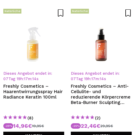
Natürliche
Natürliche
Dieses Angebot endet in:
Dieses Angebot endet in:
07
Tag
19
h
:
17
m
:
13
s
07
Tag
19
h
:
17
m
:
13
s
Freshly Cosmetics –
Freshly Cosmetics – Anti-
Haarentwirrungsspray Hair
Cellulite- und
Radiance Keratin 100ml
reduzierende Körpercreme
Beta-Burner Sculpting
Treatment
(8)
(2)
14,96€
22,46€
19,95€
29,95€
-25%
-25%