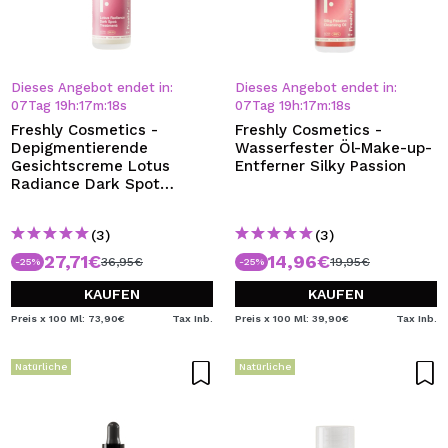
Dieses Angebot endet in:
Dieses Angebot endet in:
07
Tag
19
h
:
17
m
:
18
s
07
Tag
19
h
:
17
m
:
18
s
Freshly Cosmetics -
Freshly Cosmetics -
Depigmentierende
Wasserfester Öl-Make-up-
Gesichtscreme Lotus
Entferner Silky Passion
Radiance Dark Spot
Treatment
(3)
(3)
27,71€
14,96€
36,95€
19,95€
-25%
-25%
KAUFEN
KAUFEN
Preis x 100 Ml: 73,90€
Tax Inb.
Preis x 100 Ml: 39,90€
Tax Inb.
Natürliche
Natürliche