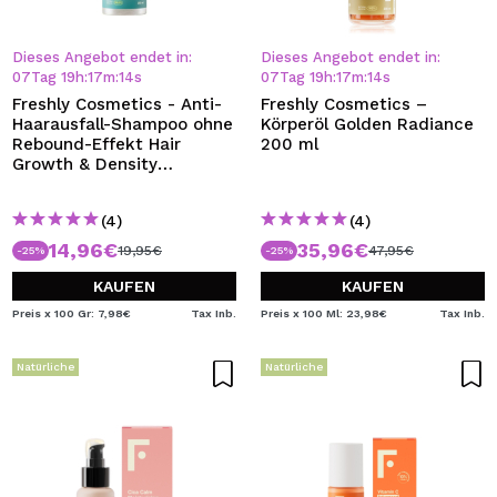
Dieses Angebot endet in:
Dieses Angebot endet in:
07
Tag
19
h
:
17
m
:
13
s
07
Tag
19
h
:
17
m
:
13
s
Freshly Cosmetics - Anti-
Freshly Cosmetics –
Haarausfall-Shampoo ohne
Körperöl Golden Radiance
Rebound-Effekt Hair
200 ml
Growth & Density
Shampoo
(4)
(4)
14,96€
35,96€
19,95€
47,95€
-25%
-25%
KAUFEN
KAUFEN
Preis x 100 Gr: 7,98€
Tax Inb.
Preis x 100 Ml: 23,98€
Tax Inb.
Natürliche
Natürliche