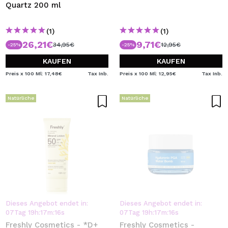
Quartz 200 ml
(1)
(1)
26,21€
9,71€
34,95€
12,95€
-25%
-25%
KAUFEN
KAUFEN
Preis x 100 Ml: 17,48€
Tax Inb.
Preis x 100 Ml: 12,95€
Tax Inb.
Natürliche
Natürliche
Dieses Angebot endet in:
Dieses Angebot endet in:
07
Tag
19
h
:
17
m
:
16
s
07
Tag
19
h
:
17
m
:
16
s
Freshly Cosmetics - *D+
Freshly Cosmetics -