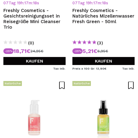
07
Tag
19
h
:
17
m
:
18
s
07
Tag
19
h
:
17
m
:
18
s
Freshly Cosmetics -
Freshly Cosmetics -
Gesichtsreinigungsset in
Natürliches Mizellenwasser
Reisegröße Mini Cleanser
Fresh Green - 50ml
Trio
(0)
(3)
18,71€
5,21€
24,95€
6,95€
-25%
-25%
KAUFEN
KAUFEN
Tax Inb.
Preis x 100 Gr: 13,90€
Tax Inb.
Natürliche
Natürliche