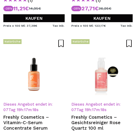
(1)
(1)
11,21€
27,71€
14,95€
36,95€
-25%
-25%
KAUFEN
KAUFEN
Preis x 100 Ml: 37,38€
Tax Inb.
Preis x 100 Ml: 123,17€
Tax Inb.
Natürliche
Natürliche
Dieses Angebot endet in:
Dieses Angebot endet in:
07
Tag
19
h
:
17
m
:
18
s
07
Tag
19
h
:
17
m
:
18
s
Freshly Cosmetics –
Freshly Cosmetics –
Vitamin-C-Serum
Gesichtsreiniger Rose
Concentrate Serum
Quartz 100 ml