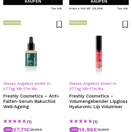
KAUFEN
KAUFEN
Tax Inb.
Preis x 100 Ml: 29,95€
Tax Inb.
Natürliche
Natürliche
Dieses Angebot endet in:
Dieses Angebot endet in:
07
Tag
19
h
:
17
m
:
16
s
07
Tag
19
h
:
17
m
:
16
s
Freshly Cosmetics – Anti-
Freshly Cosmetics –
Falten-Serum Bakuchiol
Volumengebender Lipgloss
Well-Ageing
Hyaluronic Lip Volumiser
(1)
(1)
27,71€
14,96€
36,95€
19,95€
-25%
-25%