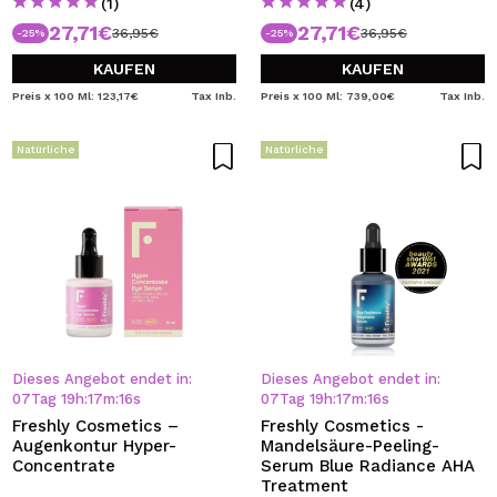
(1)
(4)
27,71€
27,71€
36,95€
36,95€
-25%
-25%
KAUFEN
KAUFEN
Preis x 100 Ml: 123,17€
Tax Inb.
Preis x 100 Ml: 739,00€
Tax Inb.
Natürliche
Natürliche
Dieses Angebot endet in:
Dieses Angebot endet in:
07
Tag
19
h
:
17
m
:
16
s
07
Tag
19
h
:
17
m
:
16
s
Freshly Cosmetics –
Freshly Cosmetics -
Augenkontur Hyper-
Mandelsäure-Peeling-
Concentrate
Serum Blue Radiance AHA
Treatment