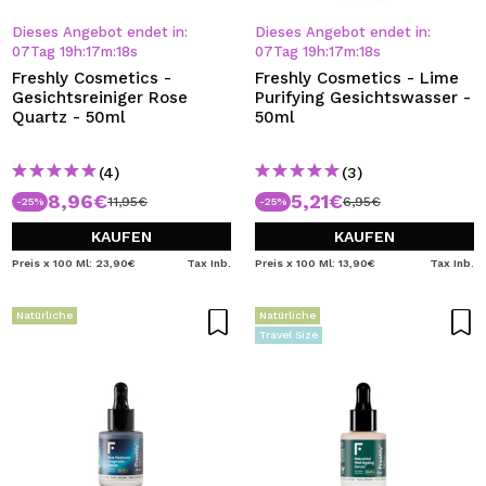
Dieses Angebot endet in:
Dieses Angebot endet in:
07
Tag
19
h
:
17
m
:
18
s
07
Tag
19
h
:
17
m
:
18
s
Freshly Cosmetics -
Freshly Cosmetics - Lime
Gesichtsreiniger Rose
Purifying Gesichtswasser -
Quartz - 50ml
50ml
(4)
(3)
8,96€
5,21€
11,95€
6,95€
-25%
-25%
KAUFEN
KAUFEN
Preis x 100 Ml: 23,90€
Tax Inb.
Preis x 100 Ml: 13,90€
Tax Inb.
Natürliche
Natürliche
Travel Size