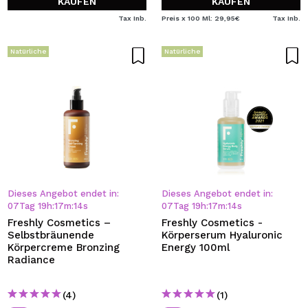
KAUFEN
KAUFEN
Tax Inb.
Preis x 100 Ml: 29,95€
Tax Inb.
Natürliche
Natürliche
Dieses Angebot endet in:
Dieses Angebot endet in:
07
Tag
19
h
:
17
m
:
13
s
07
Tag
19
h
:
17
m
:
13
s
Freshly Cosmetics –
Freshly Cosmetics -
Selbstbräunende
Körperserum Hyaluronic
Körpercreme Bronzing
Energy 100ml
Radiance
(4)
(1)