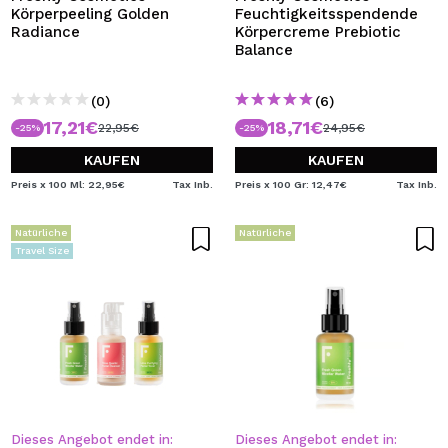
Körperpeeling Golden
Feuchtigkeitsspendende
Radiance
Körpercreme Prebiotic
Balance
(0)
(6)
17,21€
18,71€
22,95€
24,95€
-25%
-25%
KAUFEN
KAUFEN
Preis x 100 Ml: 22,95€
Tax Inb.
Preis x 100 Gr: 12,47€
Tax Inb.
Natürliche
Natürliche
Travel Size
Dieses Angebot endet in:
Dieses Angebot endet in: