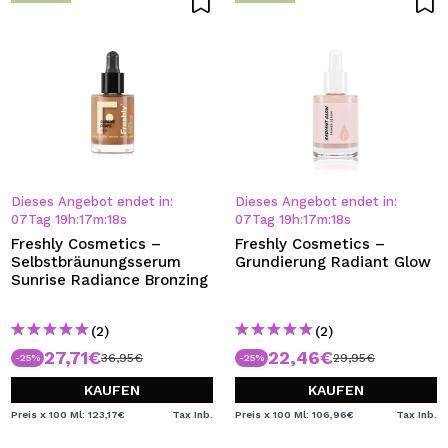
Dieses Angebot endet in:
Dieses Angebot endet in:
07
Tag
19
h
:
17
m
:
18
s
07
Tag
19
h
:
17
m
:
18
s
Freshly Cosmetics –
Freshly Cosmetics –
Selbstbräunungsserum
Grundierung Radiant Glow
Sunrise Radiance Bronzing
(2)
(2)
27,71€
22,46€
36,95€
29,95€
-25%
-25%
KAUFEN
KAUFEN
Preis x 100 Ml: 123,17€
Tax Inb.
Preis x 100 Ml: 106,96€
Tax Inb.