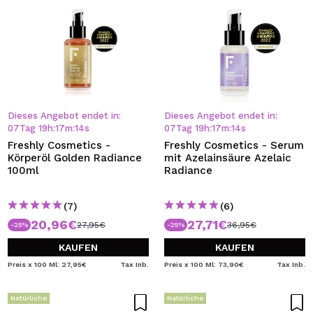
Dieses Angebot endet in:
Dieses Angebot endet in:
07
Tag
19
h
:
17
m
:
13
s
07
Tag
19
h
:
17
m
:
13
s
Freshly Cosmetics -
Freshly Cosmetics - Serum
Körperöl Golden Radiance
mit Azelainsäure Azelaic
100ml
Radiance
(7)
(6)
20,96€
27,71€
27,95€
36,95€
-25%
-25%
KAUFEN
KAUFEN
Preis x 100 Ml: 27,95€
Tax Inb.
Preis x 100 Ml: 73,90€
Tax Inb.
Natürliche
Natürliche