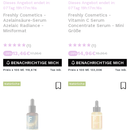
Dieses Angebot endet in:
Dieses Angebot endet in:
07
Tag
19
h
:
17
m
:
16
s
07
Tag
19
h
:
17
m
:
16
s
Freshly Cosmetics -
Freshly Cosmetics -
Azelainsäure-Serum
Vitamin C Serum
Azelaic Radiance -
Concentrate Serum - Mini
Miniformat
Größe
(1)
(1)
13,46€
14,96€
17,95€
19,95€
-25%
-25%
BENACHRICHTIGE MICH
BENACHRICHTIGE MICH
Preis x 100 Ml: 119,67€
Tax Inb.
Preis x 100 Ml: 133,00€
Tax Inb.
Natürliche
Natürliche