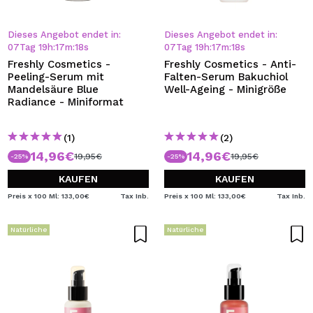
Dieses Angebot endet in:
Dieses Angebot endet in:
07
Tag
19
h
:
17
m
:
18
s
07
Tag
19
h
:
17
m
:
18
s
Freshly Cosmetics -
Freshly Cosmetics - Anti-
Peeling-Serum mit
Falten-Serum Bakuchiol
Mandelsäure Blue
Well-Ageing - Minigröße
Radiance - Miniformat
(1)
(2)
14,96€
14,96€
19,95€
19,95€
-25%
-25%
KAUFEN
KAUFEN
Preis x 100 Ml: 133,00€
Tax Inb.
Preis x 100 Ml: 133,00€
Tax Inb.
Natürliche
Natürliche