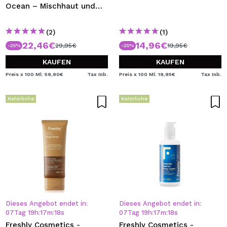
Ocean – Mischhaut und
fettige Haut
(2)
(1)
22,46€
14,96€
29,95€
19,95€
-25%
-25%
KAUFEN
KAUFEN
Preis x 100 Ml: 59,90€
Tax Inb.
Preis x 100 Ml: 19,95€
Tax Inb.
Natürliche
Natürliche
Dieses Angebot endet in:
Dieses Angebot endet in:
07
Tag
19
h
:
17
m
:
18
s
07
Tag
19
h
:
17
m
:
18
s
Freshly Cosmetics -
Freshly Cosmetics -