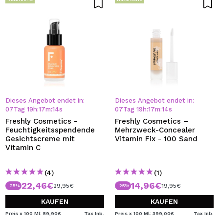
Dieses Angebot endet in:
Dieses Angebot endet in:
07
Tag
19
h
:
17
m
:
13
s
07
Tag
19
h
:
17
m
:
13
s
Freshly Cosmetics -
Freshly Cosmetics –
Feuchtigkeitsspendende
Mehrzweck-Concealer
Gesichtscreme mit
Vitamin Fix - 100 Sand
Vitamin C
(4)
(1)
22,46€
14,96€
29,95€
19,95€
-25%
-25%
KAUFEN
KAUFEN
Preis x 100 Ml: 59,90€
Tax Inb.
Preis x 100 Ml: 399,00€
Tax Inb.