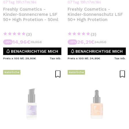
07
Tag
19
h
:
17
m
:
16
s
07
Tag
19
h
:
17
m
:
16
s
Freshly Cosmetics -
Freshly Cosmetics -
Kinder-Sonnencreme LSF
Kinder-Sonnenschutz LSF
50+ High Protetion - 50ml
50+ High Protetion
(3)
(3)
14,96€
26,21€
19,95€
34,95€
-25%
-25%
BENACHRICHTIGE MICH
BENACHRICHTIGE MICH
Preis x 100 Ml: 39,90€
Tax Inb.
Preis x 100 Ml: 34,95€
Tax Inb.
Natürliche
Natürliche