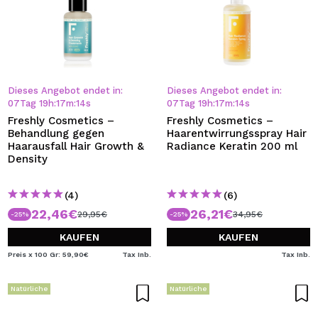
Dieses Angebot endet in:
Dieses Angebot endet in:
07
Tag
19
h
:
17
m
:
13
s
07
Tag
19
h
:
17
m
:
13
s
Freshly Cosmetics –
Freshly Cosmetics –
Behandlung gegen
Haarentwirrungsspray Hair
Haarausfall Hair Growth &
Radiance Keratin 200 ml
Density
(4)
(6)
22,46€
26,21€
29,95€
34,95€
-25%
-25%
KAUFEN
KAUFEN
Preis x 100 Gr: 59,90€
Tax Inb.
Tax Inb.
Natürliche
Natürliche