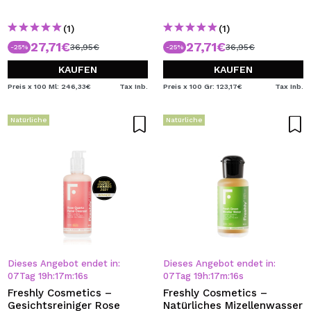
(1)
(1)
27,71€
27,71€
36,95€
36,95€
-25%
-25%
KAUFEN
KAUFEN
Preis x 100 Ml: 246,33€
Tax Inb.
Preis x 100 Gr: 123,17€
Tax Inb.
Natürliche
Natürliche
Dieses Angebot endet in:
Dieses Angebot endet in:
07
Tag
19
h
:
17
m
:
16
s
07
Tag
19
h
:
17
m
:
16
s
Freshly Cosmetics –
Freshly Cosmetics –
Gesichtsreiniger Rose
Natürliches Mizellenwasser