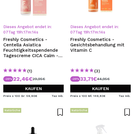
Dieses Angebot endet in:
Dieses Angebot endet in:
07
Tag
19
h
:
17
m
:
13
s
07
Tag
19
h
:
17
m
:
13
s
Freshly Cosmetics -
Freshly Cosmetics -
Centella Asiatica
Gesichtsbehandlung mit
Feuchtigkeitsspendende
Vitamin C
Tagescreme CICA Calm -
Trockene und
empfindliche Haut
(1)
(3)
22,46€
33,71€
29,95€
44,95€
-25%
-25%
KAUFEN
KAUFEN
Preis x 100 Gr: 59,90€
Tax Inb.
Preis x 100 Ml: 149,83€
Tax Inb.
Natürliche
Natürliche