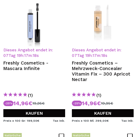
Dieses Angebot endet in:
Dieses Angebot endet in:
07
Tag
19
h
:
17
m
:
18
s
07
Tag
19
h
:
17
m
:
18
s
Freshly Cosmetics -
Freshly Cosmetics –
Mascara Infinite
Mehrzweck-Concealer
Vitamin Fix – 300 Apricot
Nectar
(1)
(1)
14,96€
14,96€
19,95€
19,95€
-25%
-25%
KAUFEN
KAUFEN
Preis x 100 Gr: 199,50€
Tax Inb.
Preis x 100 Ml: 399,00€
Tax Inb.
Natürliche
Natürliche