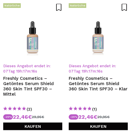
Natürliche
Natürliche
Dieses Angebot endet in:
Dieses Angebot endet in:
07
Tag
19
h
:
17
m
:
16
s
07
Tag
19
h
:
17
m
:
16
s
Freshly Cosmetics –
Freshly Cosmetics –
Getöntes Serum Shield
Getöntes Serum Shield
360 Skin Tint SPF30 –
360 Skin Tint SPF30 – Klar
Mittel
(2)
(1)
22,46€
22,46€
29,95€
29,95€
-25%
-25%
KAUFEN
KAUFEN