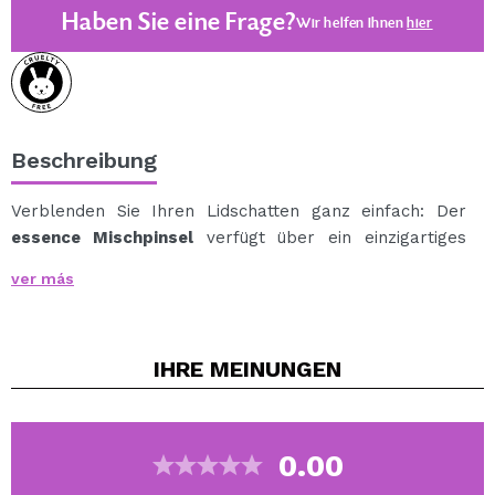
Haben Sie eine Frage?
Wir helfen Ihnen
hier
Beschreibung
Verblenden Sie Ihren Lidschatten ganz einfach: Der
essence Mischpinsel
verfügt über ein einzigartiges
Design und einen einzigartigen Farbton.
ver más
Dank der weichen Fasern des Mischpinsels können Sie
Lidschatten ganz einfach auftragen und verblenden.
Sein Soft-Touch-Griff besteht zu 100 % aus recyceltem
IHRE
MEINUNGEN
Material und sorgt in Kombination mit den langen
Borsten für einen natürlichen Look und ein perfektes
Make-up.
Der Mischpinsel eignet sich zum gleichmäßigen und
0.00
präzisen Auftragen von Lidschatten.