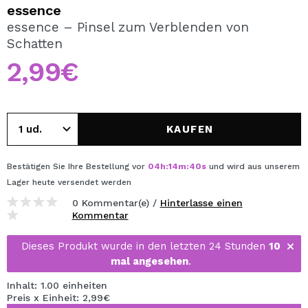
ICH MÖCHTE MICH
essence
REGISTRIEREN
essence – Pinsel zum Verblenden von
Schatten
Durch die Erstellung eines Kontos bei Maquillalia.de
können Sie Ihre Einkäufe schnell tätigen, den Status Ihrer
2,99€
Bestellungen überprüfen und Ihre bisherigen Vorgänge
einsehen.
KAUFEN
BENUTZERKONTO ERSTELLEN
Bestätigen Sie Ihre Bestellung vor
04
h
:
14
m
:
40
s
und wird aus unserem
Lager
heute
versendet werden
0 Kommentar(e) /
Hinterlasse einen
Kommentar
Dieses Produkt wurde in den letzten 24 Stunden
10
mal angesehen
.
Inhalt: 1.00 einheiten
Preis x Einheit: 2,99€