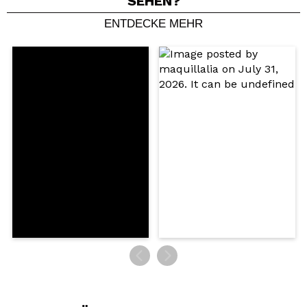
SEHEN?
ENTDECKE MEHR
Ein Video oder Foto teilen
Dein Video könnte das erste sein. Stell es dir vor...
Würden Sie diesen Kauf empfehlen?
Ja
Nein
5/5
SENDEN