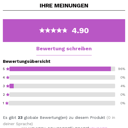
IHRE
MEINUNGEN
Sie versorgen die Lippen
mit Feuchtigkeit
und machen
sie gleichzeitig flexibel.
Sie erhalten weiche und mit Feuchtigkeit versorgte
Lippen.
4.90
Cruelty free.
Vegan.
Bewertung schreiben
Bewertungsübersicht
5
96%
4
0%
3
4%
2
0%
1
0%
Es gibt
23
globale Bewertung(en) zu diesem Produkt
(0 in
deiner Sprache)