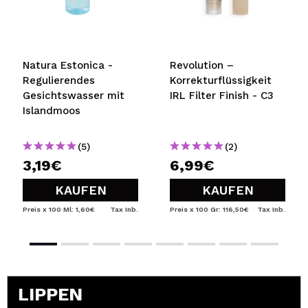
Natura Estonica -
Revolution –
Regulierendes
Korrekturflüssigkeit
Gesichtswasser mit
IRL Filter Finish - C3
Islandmoos
(5)
(2)
3,19€
6,99€
KAUFEN
KAUFEN
Preis x 100 Ml: 1,60€
Tax Inb.
Preis x 100 Gr: 116,50€
Tax Inb.
LIPPEN