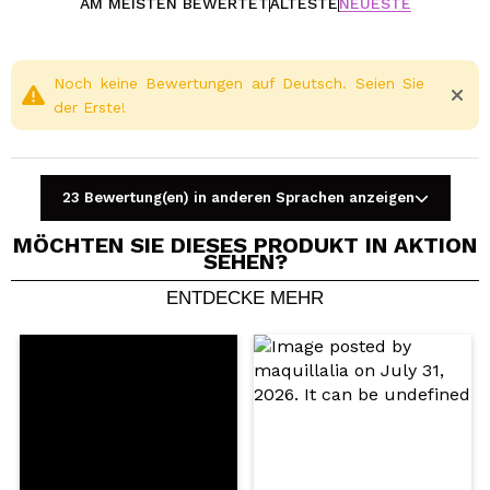
AM MEISTEN BEWERTET
ÄLTESTE
NEUESTE
Noch keine Bewertungen auf Deutsch. Seien Sie
der Erste!
23 Bewertung(en) in anderen Sprachen anzeigen
MÖCHTEN SIE DIESES PRODUKT IN AKTION
SEHEN?
ENTDECKE MEHR
Ein Video oder Foto teilen
Dein Video könnte das erste sein. Stell es dir vor...
Würden Sie diesen Kauf empfehlen?
Ja
Nein
5/5
SENDEN