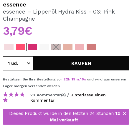
ICH MÖCHTE MICH
essence
REGISTRIEREN
essence – Lippenöl Hydra Kiss - 03: Pink
Champagne
Durch die Erstellung eines Kontos bei Maquillalia.de
können Sie Ihre Einkäufe schnell tätigen, den Status Ihrer
3,79€
Bestellungen überprüfen und Ihre bisherigen Vorgänge
einsehen.
BENUTZERKONTO ERSTELLEN
KAUFEN
Bestätigen Sie Ihre Bestellung vor
22
h
:
19
m
:
16
s
und wird aus unserem
Lager
morgen
versendet werden
23 Kommentar(e) /
Hinterlasse einen
Kommentar
Dieses Produkt wurde in den letzten 24 Stunden
12
Mal verkauft
.