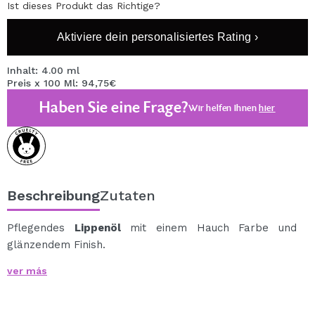
Ist dieses Produkt das Richtige?
Aktiviere dein personalisiertes Rating ›
Inhalt: 4.00 ml
Preis x 100 Ml: 94,75€
Haben Sie eine Frage?
Wir helfen Ihnen
hier
Beschreibung
Zutaten
Pflegendes
Lippenöl
mit einem Hauch Farbe und
glänzendem Finish.
Dieses
Lippenöl
sorgt für einen subtilen Farbtupfer mit
ver más
einem glänzenden, nicht klebrigen Finish.
Seine Formel enthält
Hyaluronsäure
, Jojobaöl, Vitamin
E und Wiesenschaumkrautöl.