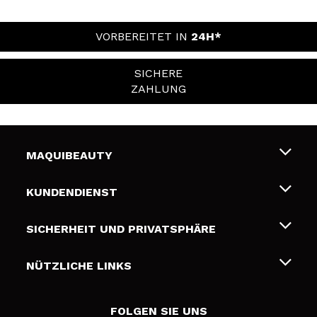
VORBEREITET IN
24H*
SICHERE
ZAHLUNG
MAQUIBEAUTY
Über uns
KUNDENDIENST
Beschäftigung
Liefer- und Versandkosten
SICHERHEIT UND PRIVATSPHÄRE
Geschenkkarten
Widerruf / Rücksendungen
Bedingungen und Datenschutz
NÜTZLICHE LINKS
Zahlung
Datenschutzrichtlinie
Kontakt
Cookies Policy
FOLGEN SIE UNS