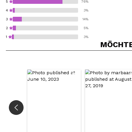
5
76%
4
3%
3
14%
2
5%
1
3%
MÖCHTEN
Würden Sie diesen 
SEN