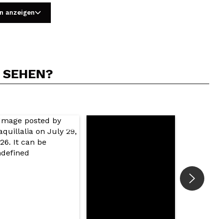
n anzeigen
N SEHEN?
5