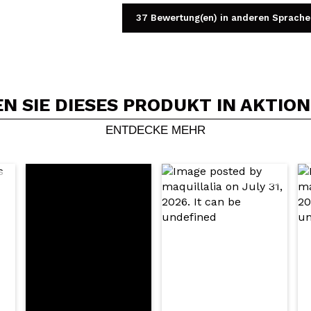
37 Bewertung(en) in anderen Sprache
 SIE DIESES PRODUKT IN AKTIO
Ein Video oder Foto teilen
Dein Video könnte das erste sein. Stell es dir vor...
ENTDECKE MEHR
5/
Kauf empfehlen?
Ja
Nein
DEN