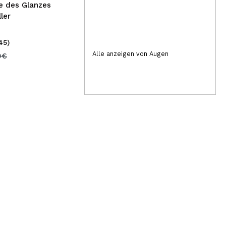
le des Glanzes
ler
45)
(2)
29,99€
Alle anzeigen von Augen
28
9€