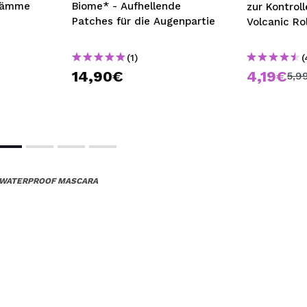
wämme
Biome* - Aufhellende
zur Kontrol
Patches für die Augenpartie
Volcanic Rol
(1)
(
14,90€
4,19€
5,9
S WATERPROOF MASCARA