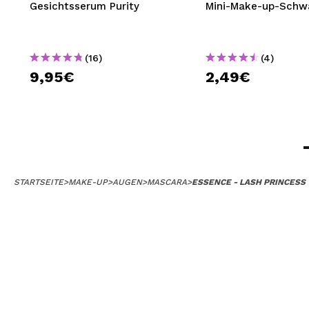
Gesichtsserum Purity
Mini-Make-up-Sch
(16)
(4)
9,95€
2,49€
STARTSEITE
>
MAKE-UP
>
AUGEN
>
MASCARA
>
ESSENCE - LASH PRINCES