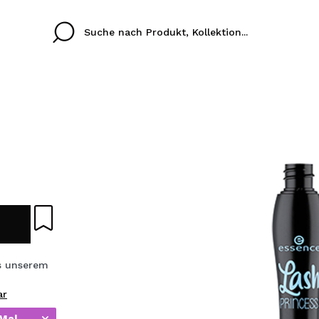
Cristina
Antonia
Ines
Ich habe hier kein K
SPRACHE
ez que
Buena experiencia
Muy bien
Spedizi
ICH M
ALEMAN
ESPAÑOL
eriencia
imballa
ajería.
elegan
REGIS
colori sc
s unserem
ar
Durch die Erstellung e
Einkäufe schnell tätig
 Mal