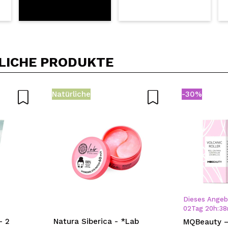
LICHE PRODUKTE
Natürliche
-30%
Dieses Angebo
02
Tag
20
h
:
38
– 2
Natura Siberica - *Lab
MQBeauty – 