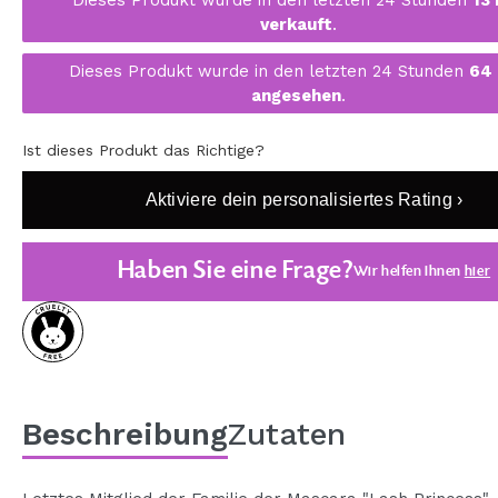
MAQUIFARMA
verkauft
.
KOREA ZONE
Dieses Produkt wurde in den letzten 24 Stunden
64
angesehen
.
TRAVEL SIZE
NATURE
Ist dieses Produkt das Richtige?
Aktiviere dein personalisiertes Rating ›
SPECIALS
Haben Sie eine Frage?
OUTLET
Wir helfen Ihnen
hier
SIE SIND ZURÜCKGEKEHRT!
BALD VERFÜGBAR
BLOG
Beschreibung
Zutaten