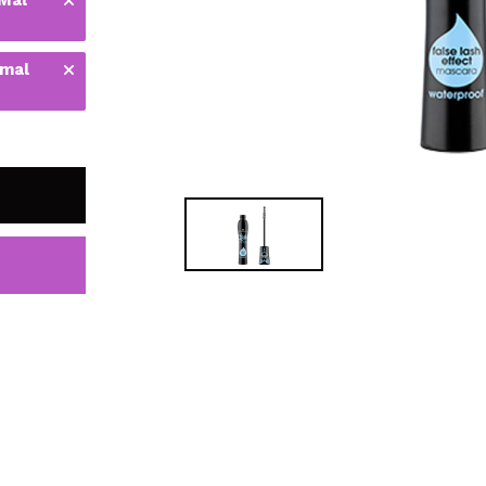
bisherigen Vorgänge ei
 mal
BE