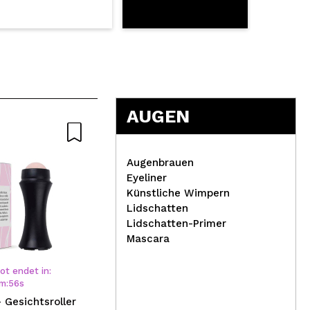
AUGEN
Natürliche
Augenbrauen
Eyeliner
Künstliche Wimpern
Lidschatten
Dan
Lidschatten-Primer
Mokosh (Mokann) –
Col
Mascara
Glättendes und straffendes
Blu
Gesichtsserum – Abb
t endet in:
m
:
55
s
Gesichtsroller