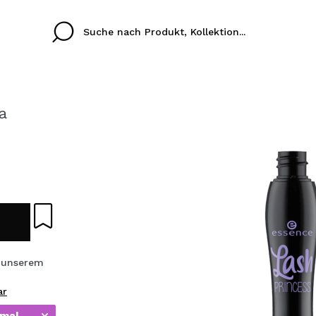
a
Cristina
Antonia
Ines
Ich habe hier kein K
SPRACHE
ez que
Buena experiencia
Muy bien
Spedizi
ICH M
ALEMAN
ESPAÑOL
eriencia
imballa
ajería.
elegan
REGIS
colori sc
 unserem
ar
Durch die Erstellung e
Einkäufe schnell tätig