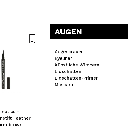
AUGEN
Augenbrauen
Eyeliner
Künstliche Wimpern
Lidschatten
Tec
Lidschatten-Primer
Byphasse - *Family fresh
Con
Mascara
délice* - Shampoo -
Cov
Kokosnuss: gefärbtes Haar
metics -
stift Feather
arm brown