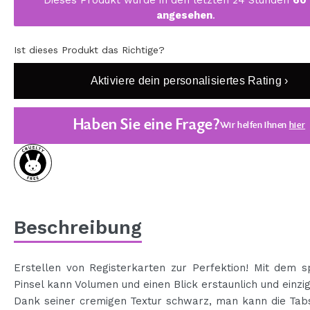
Dieses Produkt wurde in den letzten 24 Stunden
60
MAQUIFARMA
angesehen
.
KOREA ZONE
Ist dieses Produkt das Richtige?
TRAVEL SIZE
Aktiviere dein personalisiertes Rating ›
NATURE
Haben Sie eine Frage?
Wir helfen Ihnen
hier
SPECIALS
OUTLET
SIE SIND ZURÜCKGEKEHRT!
BALD VERFÜGBAR
Beschreibung
BLOG
Erstellen von Registerkarten zur Perfektion! Mit dem s
Pinsel kann Volumen und einen Blick erstaunlich und einzig
Dank seiner cremigen Textur schwarz, man kann die Tabs