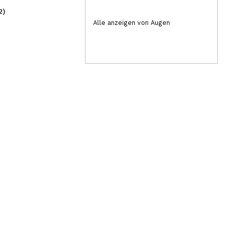
2)
(2)
2,99€
1,
Alle anzeigen von Augen