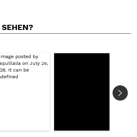
N SEHEN?
5