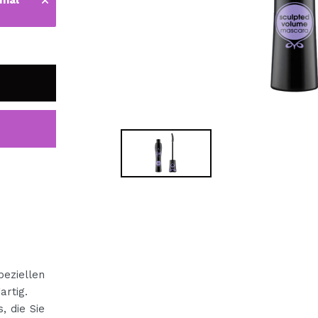
 mal
bisherigen Vorgänge ei
BE
peziellen
artig.
, die Sie