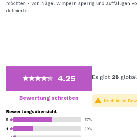
möchten - von Nägel Wimpern sperrig und auffälligen vo
definierte.
4.25
Es gibt
28
global
Bewertung schreiben
Noch keine Bewe
Bewertungsübersicht
5
57%
4
29%