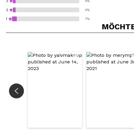
3
4%
2
4%
1
7%
MÖCHTEN
Würden Sie diesen 
SEN