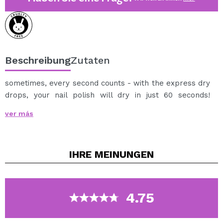
Beschreibung
Zutaten
sometimes, every second counts - with the express dry
drops, your nail polish will dry in just 60 seconds!
thanks to the convenient pipette, applying this product
ver más
drop by drop is easy. your nails and cuticles will also
get pampered with vitamin e and almond oil at the
same time!
IHRE
MEINUNGEN
4.75