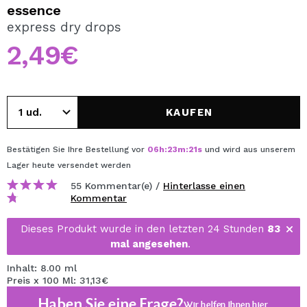
ICH MÖCHTE MICH
essence
REGISTRIEREN
express dry drops
2,49€
Durch die Erstellung eines Kontos bei Maquillalia.de
können Sie Ihre Einkäufe schnell tätigen, den Status Ihrer
Bestellungen überprüfen und Ihre bisherigen Vorgänge
einsehen.
KAUFEN
BENUTZERKONTO ERSTELLEN
Bestätigen Sie Ihre Bestellung vor
06
h
:
23
m
:
21
s
und wird aus unserem
Lager
heute
versendet werden
55 Kommentar(e) /
Hinterlasse einen
Kommentar
Dieses Produkt wurde in den letzten 24 Stunden
83
mal angesehen
.
Inhalt: 8.00 ml
Preis x 100 Ml: 31,13€
Haben Sie eine Frage?
Wir helfen Ihnen
hier