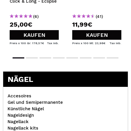
Click & Long - Eclipse
(6)
(41)
25,00€
11,99€
KAUFEN
KAUFEN
Preis x 100 Gr: 178,57€
Tax Inb.
Preis x 100 Ml: 23,98€
Tax Inb.
NÄGEL
Accesoires
Gel und Semipermanente
Künstliche Nägel
Nageldesign
Nagellack
Nagellack kits