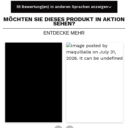
55 Bewertung(en) in anderen Sprachen anzeigen
MÖCHTEN SIE DIESES PRODUKT IN AKTION
SEHEN?
ENTDECKE MEHR
Ein Video oder Foto teilen
Dein Video könnte das erste sein. Stell es dir vor...
Würden Sie diesen Kauf empfehlen?
Ja
Nein
5/5
SENDEN