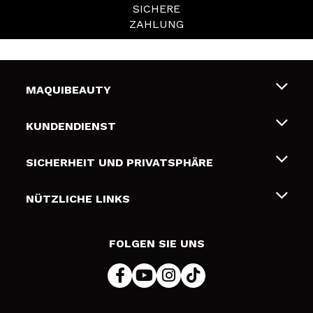
SICHERE
ZAHLUNG
MAQUIBEAUTY
Über uns
KUNDENDIENST
Beschäftigung
Liefer- und Versandkosten
SICHERHEIT UND PRIVATSPHÄRE
Geschenkkarten
Widerruf / Rücksendungen
Bedingungen und Datenschutz
NÜTZLICHE LINKS
Zahlung
Datenschutzrichtlinie
Kontakt
Cookies Policy
FOLGEN SIE UNS
Online Streitschlichtung (ODR)