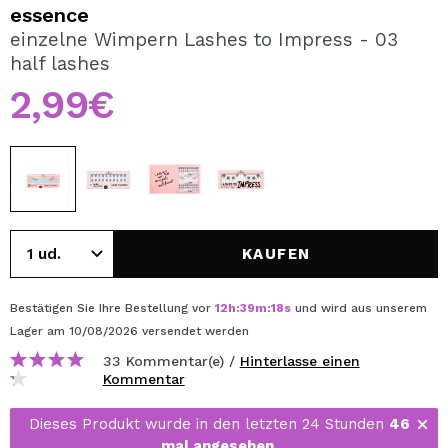
ICH MÖCHTE MICH
essence
REGISTRIEREN
einzelne Wimpern Lashes to Impress - 03
half lashes
Durch die Erstellung eines Kontos bei Maquillalia.de
können Sie Ihre Einkäufe schnell tätigen, den Status Ihrer
2,99€
Bestellungen überprüfen und Ihre bisherigen Vorgänge
einsehen.
BENUTZERKONTO ERSTELLEN
KAUFEN
Bestätigen Sie Ihre Bestellung vor
12
h
:
39
m
:
18
s
und wird aus unserem
Lager
am 10/08/2026
versendet werden
33 Kommentar(e) /
Hinterlasse einen
Kommentar
Dieses Produkt wurde in den letzten 24 Stunden
46
mal angesehen
.