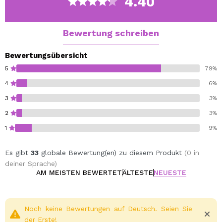
4.40
Bewertung schreiben
Bewertungsübersicht
5
79%
4
6%
3
3%
2
3%
1
9%
Es gibt
33
globale Bewertung(en) zu diesem Produkt
(0 in
deiner Sprache)
AM MEISTEN BEWERTET
ÄLTESTE
NEUESTE
Noch keine Bewertungen auf Deutsch. Seien Sie
der Erste!