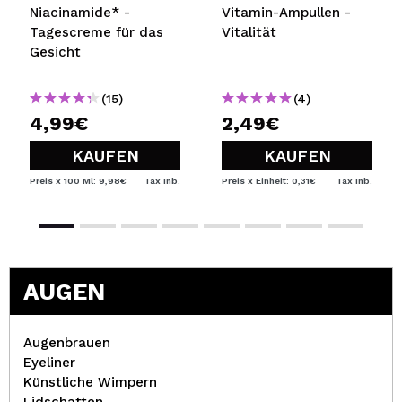
Niacinamide* -
Vitamin-Ampullen -
Tagescreme für das
Vitalität
Gesicht
(15)
(4)
4,99€
2,49€
KAUFEN
KAUFEN
Preis x 100 Ml: 9,98€
Tax Inb.
Preis x Einheit: 0,31€
Tax Inb.
AUGEN
Augenbrauen
Eyeliner
Künstliche Wimpern
Lidschatten