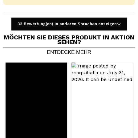
33 Bewertung(en) in anderen Sprachen anzeigen
MÖCHTEN SIE DIESES PRODUKT IN AKTION
SEHEN?
ENTDECKE MEHR
Ein Video oder Foto teilen
Dein Video könnte das erste sein. Stell es dir vor...
Würden Sie diesen Kauf empfehlen?
Ja
Nein
5/5
SENDEN