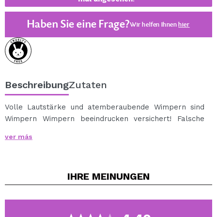
Haben Sie eine Frage?
Wir helfen Ihnen
hier
Beschreibung
Zutaten
Volle Lautstärke und atemberaubende Wimpern sind
Wimpern Wimpern beeindrucken versichert! Falsche
Wimpern befinden sich am äußeren Ende zu betonen
ver más
und Ihre eigenen Wimpern Dichte hinzuzufügen. Es
beinhaltet Klebstoff.
IHRE
MEINUNGEN