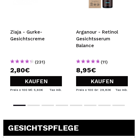
Ziaja - Gurke-
Arganour - Retinol
Gesichtscreme
Gesichtsserum
Balance
(231)
(11)
2,80€
8,95€
KAUFEN
KAUFEN
Preis x 100 Ml: 5,60€
Tax Inb.
Preis x 100 Gr: 29,83€
Tax Inb.
GESICHTSPFLEGE