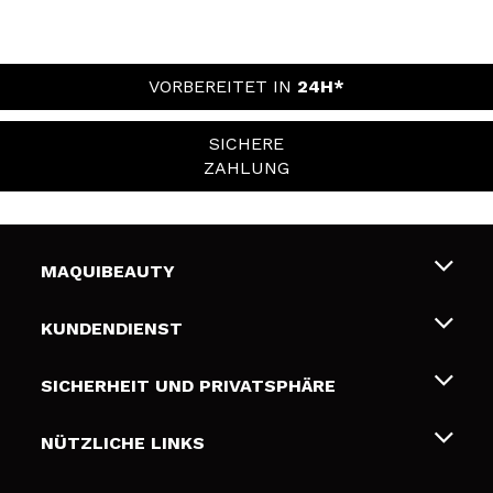
VORBEREITET IN
24H*
SICHERE
ZAHLUNG
MAQUIBEAUTY
Über uns
KUNDENDIENST
Beschäftigung
Liefer- und Versandkosten
SICHERHEIT UND PRIVATSPHÄRE
Geschenkkarten
Widerruf / Rücksendungen
Bedingungen und Datenschutz
NÜTZLICHE LINKS
Zahlung
Datenschutzrichtlinie
Kontakt