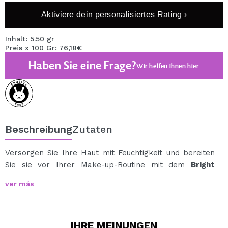
Aktiviere dein personalisiertes Rating ›
Inhalt: 5.50 gr
Preis x 100 Gr: 76,18€
Haben Sie eine Frage?
Wir helfen Ihnen
hier
Beschreibung
Zutaten
Versorgen Sie Ihre Haut mit Feuchtigkeit und bereiten
Sie sie vor Ihrer Make-up-Routine mit dem
Bright
Eyes!-Stick
von Essence vor.
ver más
Dieser
Stift
wurde entwickelt, um Ihre Haut mit
Feuchtigkeit zu versorgen und gleichzeitig dabei zu
helfen, den dunklen Bereich der Augenringe zu
IHRE
MEINUNGEN
kaschieren.