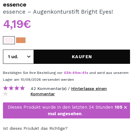
ICH MÖCHTE MICH
essence
REGISTRIEREN
essence – Augenkonturstift Bright Eyes!
4,19€
Durch die Erstellung eines Kontos bei Maquillalia.de
können Sie Ihre Einkäufe schnell tätigen, den Status Ihrer
Bestellungen überprüfen und Ihre bisherigen Vorgänge
einsehen.
KAUFEN
BENUTZERKONTO ERSTELLEN
Bestätigen Sie Ihre Bestellung vor
03
h
:
49
m
:
40
s
und wird aus unserem
Lager
am 10/08/2026
versendet werden
42 Kommentar(e) /
Hinterlasse einen
Kommentar
Dieses Produkt wurde in den letzten 24 Stunden
105
mal angesehen
.
Ist dieses Produkt das Richtige?