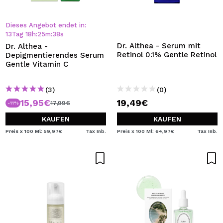
Dieses Angebot endet in:
13
Tag
18
h
:
25
m
:
37
s
Dr. Althea - Serum mit
Dr. Althea -
Retinol 0.1% Gentle Retinol
Depigmentierendes Serum
Gentle Vitamin C
(3)
(0)
15,95€
19,49€
17,99€
-11%
KAUFEN
KAUFEN
Preis x 100 Ml: 59,97€
Tax Inb.
Preis x 100 Ml: 64,97€
Tax Inb.