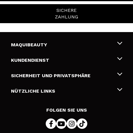
SICHERE
ZAHLUNG
MAQUIBEAUTY
Über uns
KUNDENDIENST
Beschäftigung
Liefer- und Versandkosten
SICHERHEIT UND PRIVATSPHÄRE
Geschenkkarten
Widerruf / Rücksendungen
Bedingungen und Datenschutz
NÜTZLICHE LINKS
Zahlung
Datenschutzrichtlinie
Kontakt
Cookies Policy
FOLGEN SIE UNS
Online Streitschlichtung (ODR)