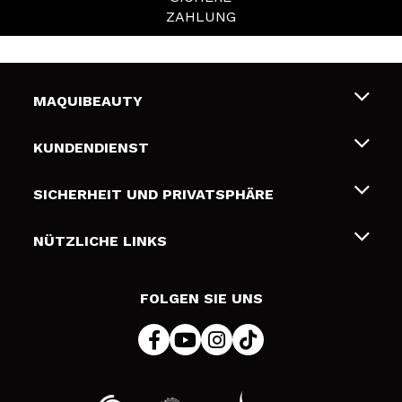
ZAHLUNG
MAQUIBEAUTY
Über uns
KUNDENDIENST
Beschäftigung
Liefer- und Versandkosten
SICHERHEIT UND PRIVATSPHÄRE
Geschenkkarten
Widerruf / Rücksendungen
Bedingungen und Datenschutz
NÜTZLICHE LINKS
Zahlung
Datenschutzrichtlinie
Kontakt
Cookies Policy
FOLGEN SIE UNS
Online Streitschlichtung (ODR)