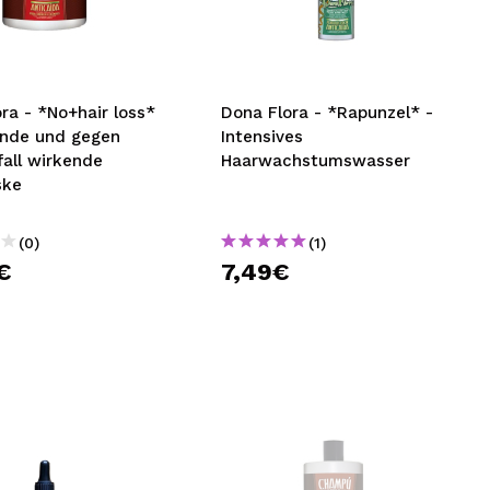
nsehen.
NUTZERKONTO ERSTELLEN
ra - *No+hair loss*
Dona Flora - *Rapunzel* -
ende und gegen
Intensives
fall wirkende
Haarwachstumswasser
ske
(0)
(1)
€
7,49€