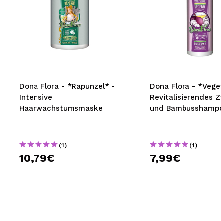
Dona Flora - *Rapunzel* -
Dona Flora - *Vege
Intensive
Revitalisierendes Z
Haarwachstumsmaske
und Bambusshamp
(1)
(1)
10,79€
7,99€