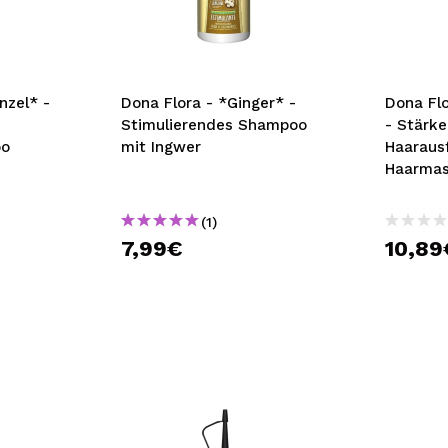
bisherigen Vorgänge ei
BE
nzel* -
Dona Flora - *Ginger* -
Dona Flo
Stimulierendes Shampoo
- Stärk
oo
mit Ingwer
Haaraus
Haarma
(1)
7,99€
10,89