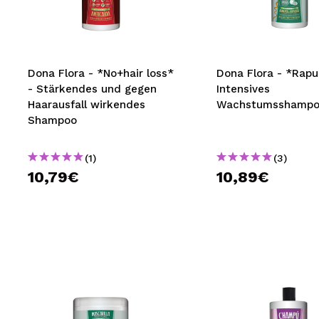
MAQUIFARMA
KOREA ZONE
TRAVEL SIZE
Dona Flora - *No+hair loss*
Dona Flora - *Rapu
- Stärkendes und gegen
Intensives
NATURE
Haarausfall wirkendes
Wachstumsshamp
Shampoo
SPECIALS
(1)
(3)
OUTLET
10,79€
10,89€
SIE SIND ZURÜCKGEKEHRT!
BALD VERFÜGBAR
BLOG