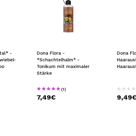
tal* -
Dona Flora -
Dona Flo
wiebel-
*Schachtelhalm* -
Haarausf
oo
Tonikum mit maximaler
Haaraus
Stärke
(1)
7,49€
9,49