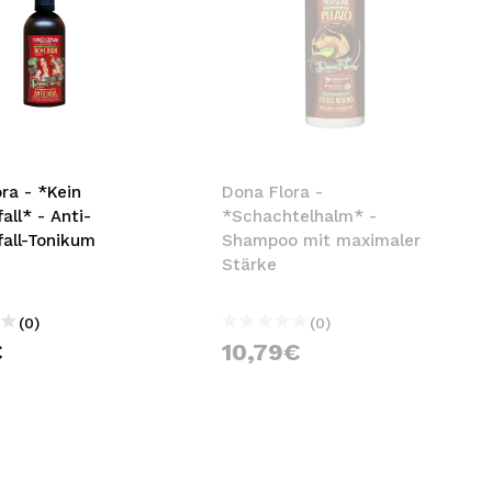
ra - *Kein
Dona Flora -
all* - Anti-
*Schachtelhalm* -
fall-Tonikum
Shampoo mit maximaler
Stärke
(0)
(0)
€
10,79€