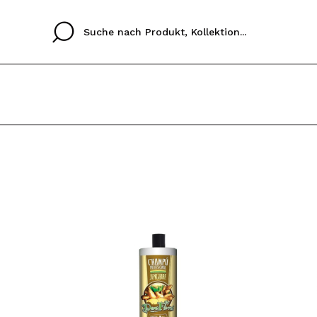
Cristina
Antonia
Ines
Ich habe hier kein K
SPRACHE
ez que
Buena experiencia
Muy bien
Spedizi
ICH M
ALEMAN
ESPAÑOL
eriencia
imballa
ajería.
elegan
REGIS
colori sc
Durch die Erstellung e
Einkäufe schnell tätig