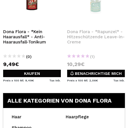
Dona Flora - *Kein
Dona Flora - *Rapunzel* -
Haarausfall* - Anti-
Hitzeschützende Leave-in-
Haarausfall-Tonikum
Creme
(0)
(1)
9,49€
10,29€
KAUFEN
BENACHRICHTIGE MICH
Preis x 100 Ml: 9,49€
Tax Inb.
Preis x 100 Ml: 2,06€
Tax Inb.
ALLE KATEGORIEN VON DONA FLORA
Haar
Haarpflege
Shampoo