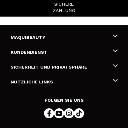
SICHERE
ZAHLUNG
MAQUIBEAUTY
Über uns
KUNDENDIENST
Beschäftigung
Liefer- und Versandkosten
SICHERHEIT UND PRIVATSPHÄRE
Geschenkkarten
Widerruf / Rücksendungen
Bedingungen und Datenschutz
NÜTZLICHE LINKS
Zahlung
Datenschutzrichtlinie
Kontakt
Cookies Policy
FOLGEN SIE UNS
Online Streitschlichtung (ODR)