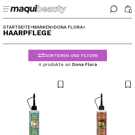
╳
╳
WÄHLE DEINE SPRACHE
STARTSEITE
MARKEN
DONA FLORA
>
>
>
HAARPFLEGE
Ich bin bereits #maquilover, ich habe ein Konto
WILLKOMMEN!
ALEMAN
ESPAÑOL
SORTIEREN UND FILTERN
ENGLISH
FRANCES
4
produkte an
Dona Flora
ITALIANO
PORTUGUESE
Passwort vergessen?
Ich habe hier kein Konto