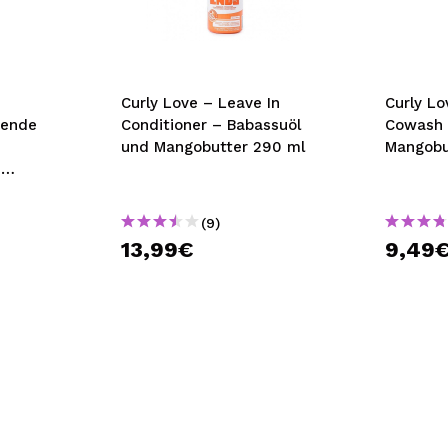
bisherigen Vorgänge ei
BE
Curly Love – Leave In
Curly Lo
dende
Conditioner – Babassuöl
Cowash 
und Mangobutter 290 ml
Mangobu
d
l
(9)
13,99€
9,49