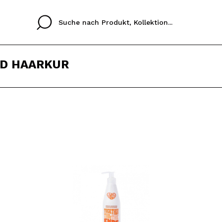
D HAARKUR
Cristina
Antonia
Ines
Ich habe hier kein K
SPRACHE
ez que
Buena experiencia
Muy bien
Spedizi
ICH M
ALEMAN
ESPAÑOL
eriencia
imballa
ajería.
elegan
REGIS
colori sc
Durch die Erstellung e
Einkäufe schnell tätig