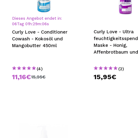
MAQUIFARMA
KOREA ZONE
Dieses Angebot endet in:
06
Tag
01
h
:
29
m
:
06
s
TRAVEL SIZE
Curly Love - Ultra
Curly Love - Conditioner
feuchtigkeitsspen
Cowash - Kokosöl und
NATURE
Maske - Honig,
Mangobutter 450ml
Affenbrotbaum un
Mangobutter 450m
SPECIALS
(4)
(2)
OUTLET
11,16€
15,95€
15,95€
SIE SIND ZURÜCKGEKEHRT!
BALD VERFÜGBAR
BLOG