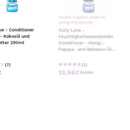
nsehen.
Dieses Angebot endet in:
06
Tag
01
h
:
29
m
:
06
s
NUTZERKONTO ERSTELLEN
ve - Conditioner
Curly Love -
- Kokosöl und
Feuchtigkeitsspendender
tter 290ml
Conditioner - Honig-,
Papaya- und Babassu-Öl
450ml
(7)
(2)
€
13,56€
15,95€