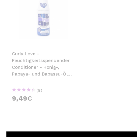
Curly Love -
Feuchtigkeitsspendender
Conditioner - Honig-,
Papaya- und Babassu-Öl
290ml
(8)
9,49€