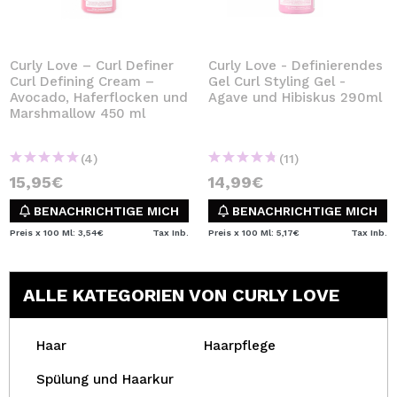
Curly Love – Curl Definer
Curly Love - Definierendes
Curl Defining Cream –
Gel Curl Styling Gel -
Avocado, Haferflocken und
Agave und Hibiskus 290ml
Marshmallow 450 ml
(4)
(11)
15,95€
14,99€
BENACHRICHTIGE MICH
BENACHRICHTIGE MICH
Preis x 100 Ml: 3,54€
Tax Inb.
Preis x 100 Ml: 5,17€
Tax Inb.
ALLE KATEGORIEN VON CURLY LOVE
Haar
Haarpflege
Spülung und Haarkur