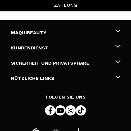
ZAHLUNG
MAQUIBEAUTY
Über uns
KUNDENDIENST
Beschäftigung
Liefer- und Versandkosten
SICHERHEIT UND PRIVATSPHÄRE
Geschenkkarten
Widerruf / Rücksendungen
Bedingungen und Datenschutz
NÜTZLICHE LINKS
Zahlung
Datenschutzrichtlinie
Kontakt
Cookies Policy
FOLGEN SIE UNS
Online Streitschlichtung (ODR)