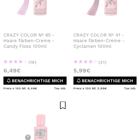
CRAZY COLOR Nº 65 -
CRAZY COLOR Nº 41 -
Haare färben-Creme -
Haare färben-Creme -
Candy Floss 100ml
Cyclamen 100ml
(16)
(31)
6,49€
5,99€
BENACHRICHTIGE MICH
BENACHRICHTIGE MICH
Preis x 100 Ml: 6,49€
Tax Inb.
Preis x 100 Ml: 5,99€
Tax Inb.