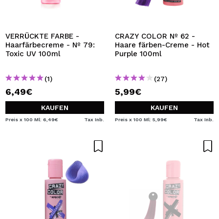
VERRÜCKTE FARBE -
CRAZY COLOR Nº 62 -
Haarfärbecreme - Nº 79:
Haare färben-Creme - Hot
Toxic UV 100ml
Purple 100ml
(1)
(27)
6,49€
5,99€
KAUFEN
KAUFEN
Preis x 100 Ml: 6,49€
Tax Inb.
Preis x 100 Ml: 5,99€
Tax Inb.