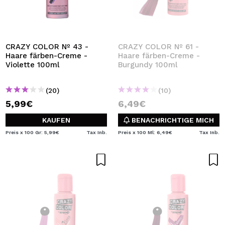
CRAZY COLOR Nº 43 -
CRAZY COLOR Nº 61 -
Haare färben-Creme -
Haare färben-Creme -
Violette 100ml
Burgundy 100ml
(20)
(10)
5,99€
6,49€
KAUFEN
BENACHRICHTIGE MICH
Preis x 100 Gr: 5,99€
Tax Inb.
Preis x 100 Ml: 6,49€
Tax Inb.