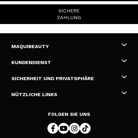
SICHERE
ZAHLUNG
MAQUIBEAUTY
Über uns
KUNDENDIENST
Beschäftigung
Liefer- und Versandkosten
SICHERHEIT UND PRIVATSPHÄRE
Geschenkkarten
Widerruf / Rücksendungen
Bedingungen und Datenschutz
NÜTZLICHE LINKS
Zahlung
Datenschutzrichtlinie
Kontakt
Cookies Policy
FOLGEN SIE UNS
Online Streitschlichtung (ODR)