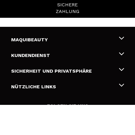
SICHERE
ZAHLUNG
MAQUIBEAUTY
Über uns
KUNDENDIENST
Beschäftigung
Liefer- und Versandkosten
SICHERHEIT UND PRIVATSPHÄRE
Geschenkkarten
Widerruf / Rücksendungen
Bedingungen und Datenschutz
NÜTZLICHE LINKS
Zahlung
Datenschutzrichtlinie
Kontakt
Cookies Policy
FOLGEN SIE UNS
Online Streitschlichtung (ODR)