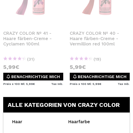
CRAZY COLOR Nº 41 -
CRAZY COLOR Nº 40 -
Haare färben-Creme -
Haare färben-Creme -
Cyclamen 100ml
Vermillion red 100ml
(31)
(19)
5,99€
5,99€
BENACHRICHTIGE MICH
BENACHRICHTIGE MICH
Preis x 100 Ml: 5,99€
Tax Inb.
Preis x 100 Ml: 5,99€
Tax Inb.
ALLE KATEGORIEN VON CRAZY COLOR
Haar
Haarfarbe