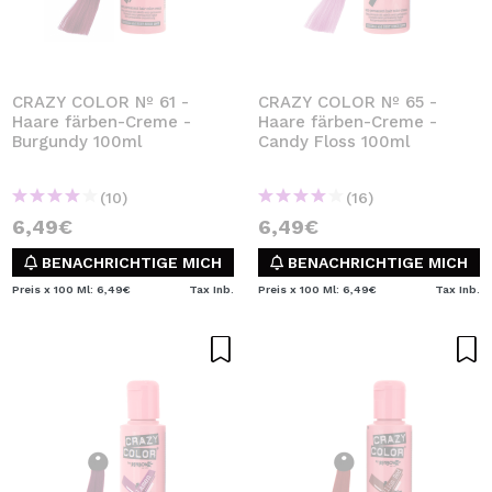
CRAZY COLOR Nº 61 -
CRAZY COLOR Nº 65 -
Haare färben-Creme -
Haare färben-Creme -
Burgundy 100ml
Candy Floss 100ml
(10)
(16)
6,49€
6,49€
BENACHRICHTIGE MICH
BENACHRICHTIGE MICH
Preis x 100 Ml: 6,49€
Tax Inb.
Preis x 100 Ml: 6,49€
Tax Inb.