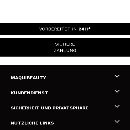
VORBEREITET IN
24H*
SICHERE
ZAHLUNG
MAQUIBEAUTY
Über uns
KUNDENDIENST
Beschäftigung
Liefer- und Versandkosten
SICHERHEIT UND PRIVATSPHÄRE
Geschenkkarten
Widerruf / Rücksendungen
Bedingungen und Datenschutz
NÜTZLICHE LINKS
Zahlung
Datenschutzrichtlinie