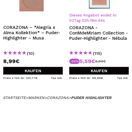
Dieses Angebot endet in:
03
Tag
02
h
:
19
m
:
46
s
CORAZONA – *Alegría x
CORAZONA -
Alma Kollektion* – Puder-
ConMdeMiriam Collection -
Highlighter – Musa
Puder-Highlighter - Nébula
(10)
(115)
8,99€
5,59€
6,99€
-20%
KAUFEN
KAUFEN
Preis x 100 Gr: 105,77€
Tax Inb.
Preis x 100 Gr: 99,86€
Tax Inb.
STARTSEITE
>
MARKEN
>
CORAZONA
>
PUDER HIGHLIGHTER